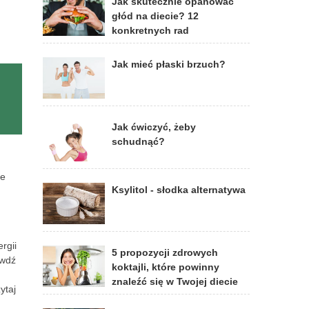
Jak skutecznie opanować
głód na diecie? 12
konkretnych rad
Jak mieć płaski brzuch?
Jak ćwiczyć, żeby
schudnąć?
ne
Ksylitol - słodka alternatywa
rgii
5 propozycji zdrowych
awdź
koktajli, które powinny
znaleźć się w Twojej diecie
ytaj