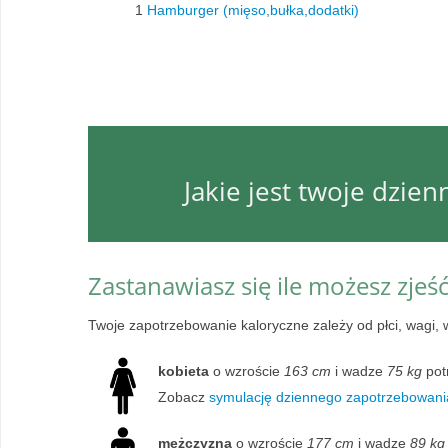
1
Hamburger (mięso,bułka,dodatki)
Jakie jest twoje dzie
Zastanawiasz się ile możesz zjeś
Twoje zapotrzebowanie kaloryczne zależy od płci, wagi, 
kobieta
o wzroście
163 cm
i wadze
75 kg
pot
Zobacz
symulację dziennego zapotrzebowania
mężczyzna
o wzroście
177 cm
i wadze
89 kg