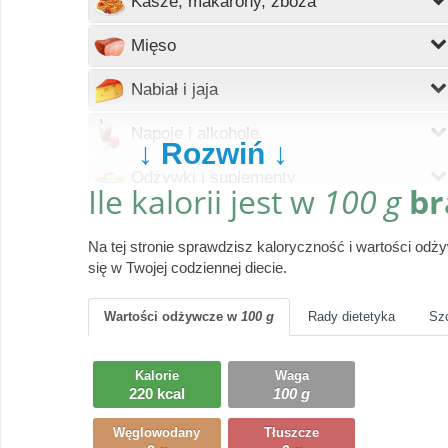
Kasze, makarony, zboża
Wczytywanie
Mięso
Wczytywanie
Nabiał i jaja
Wczytywanie
Napoje i alkohole
↓ Rozwiń ↓
Wczytywanie
Odżywki i suplementy
Ile kalorii jest w
100 g
br
Wczytywanie
Owoce
Na tej stronie sprawdzisz kaloryczność i wartości od
Wczytywanie
Pieczywo
się w Twojej codziennej diecie.
Wczytywanie
Produkty gotowe
Wartości odżywcze
w
100 g
Rady dietetyka
Sz
Wczytywanie
Przyprawy i dodatki
Kalorie
Waga
Wczytywanie
220 kcal
100 g
Ryby i owoce morza
Węglowodany
Tłuszcze
Wczytywanie
Słodycze, desery, ciasta