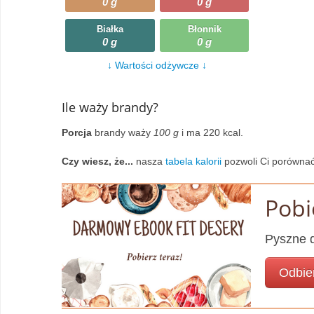
0 g
0 g
Wczytywanie
Warzywa
Białka
Błonnik
0 g
0 g
Wczytywanie
Wegetariańskie
↓ Wartości odżywcze ↓
Wczytywanie
Zupy
Ile waży brandy?
Wczytywanie
Porcja
brandy waży
100 g
i ma 220 kcal.
Czy wiesz, że...
nasza
tabela kalorii
pozwoli Ci porównać
Pobi
Pyszne d
Odbie