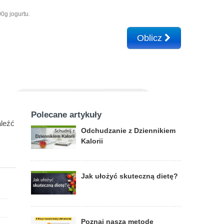
0g jogurtu.
Oblicz
Polecane artykuły
aleźć
Odchudzanie z Dziennikiem
Kalorii
Jak ułożyć skuteczną dietę?
Poznaj naszą metodę