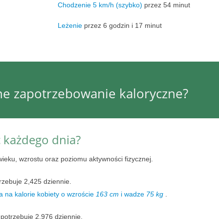
Chodzenie 5 km/h (szybko)
przez 54 minut
Leżenie
przez 6 godzin i 17 minut
nne zapotrzebowanie kaloryczne?
ć każdego dnia?
wieku, wzrostu oraz poziomu aktywności fizycznej.
rzebuje 2,425 dziennie.
 na kalorie kobiety o wzroście
163 cm
i wadze
75 kg
.
potrzebuje 2,976 dziennie.