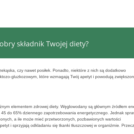
obry składnik Twojej diety?
rzekąska, czy nawet posiłek. Ponadto, niektóre z nich są dodatkowo
uktozo-gluzkozowym, które wzmagają Twój apetyt i powodują zwiększo
ażnym elementem zdrowej diety. Węglowodany są głównym źródłem ene
od 45 do 65% dziennego zapotrzebowania energetycznego. Jednak spr
żonych, a ile może mieć przetworzonych, pozbawionych wartości
tyt i sprzyjają odkladaniu się tkanki tłuszczowej w organiźmie. Przecz