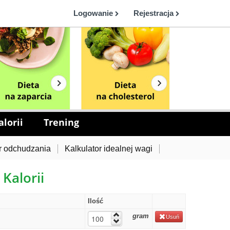
Logowanie
Rejestracja
lorii
Trening
r odchudzania
Kalkulator idealnej wagi
 Kalorii
Ilość
gram
Usuń