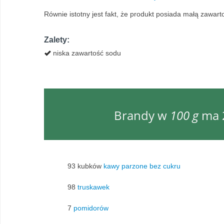
Równie istotny jest fakt, że produkt posiada małą zawar
Zalety:
niska zawartość sodu
Brandy w
100 g
ma 2
93 kubków
kawy parzone bez cukru
98
truskawek
7
pomidorów