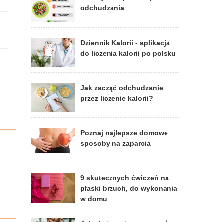
odchudzania
Dziennik Kalorii - aplikacja
do liczenia kalorii po polsku
Jak zacząć odchudzanie
przez liczenie kalorii?
Poznaj najlepsze domowe
sposoby na zaparcia
9 skutecznych ćwiczeń na
płaski brzuch, do wykonania
w domu