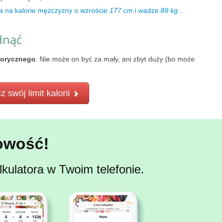
a na kalorie mężczyzny o wzroście
177 cm
i wadze
89 kg
.
dnąć
lorycznego
. Nie może on być za mały, ani zbyt duży (bo może
z swój limit kalorii
owość!
kulatora w Twoim telefonie.