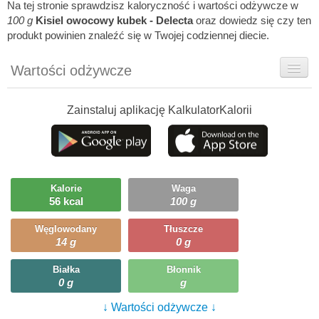
Na tej stronie sprawdzisz kaloryczność i wartości odżywcze w
100 g
Kisiel owocowy kubek - Delecta
oraz dowiedz się czy ten
produkt powinien znaleźć się w Twojej codziennej diecie.
Wartości odżywcze
Rady dietetyka
Zainstaluj aplikację KalkulatorKalorii
Ciekawostki
Ile możesz zjeść?
Kalorie
Waga
56 kcal
100 g
Węglowodany
Tłuszcze
14 g
0 g
Białka
Błonnik
0 g
g
↓ Wartości odżywcze ↓