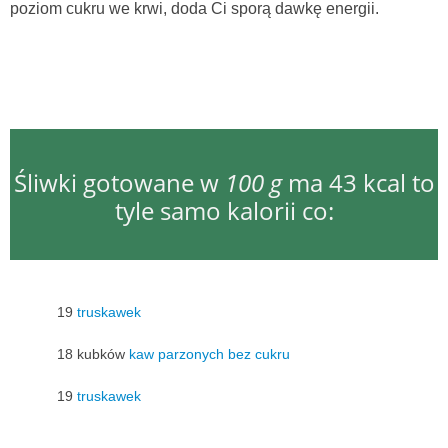
poziom cukru we krwi, doda Ci sporą dawkę energii.
Śliwki gotowane w
100 g
ma 43 kcal to
tyle samo kalorii co:
19
truskawek
18 kubków
kaw parzonych bez cukru
19
truskawek