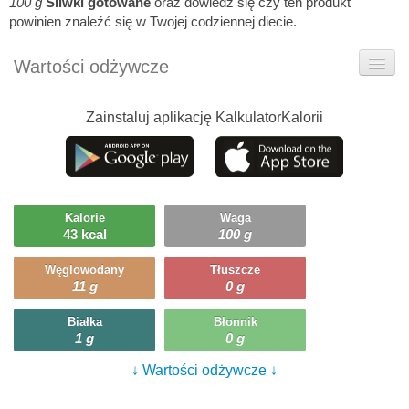
100 g
Śliwki gotowane
oraz dowiedz się czy ten produkt
powinien znaleźć się w Twojej codziennej diecie.
Wartości odżywcze
Rady dietetyka
Zainstaluj aplikację KalkulatorKalorii
Szczegółówe informacje
Ciekawostki
Ile możesz zjeść?
Kalorie
Waga
43 kcal
100 g
Węglowodany
Tłuszcze
11 g
0 g
Białka
Błonnik
1 g
0 g
↓ Wartości odżywcze ↓