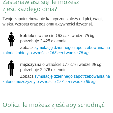
Zastanawiasz się ile możesz
zjeść każdego dnia?
Twoje zapotrzebowanie kaloryczne zależy od płci, wagi,
wieku, wzrostu oraz poziomu aktywności fizycznej.
kobieta
o wzroście
163 cm
i wadze
75 kg
potrzebuje 2,425 dziennie.
Zobacz
symulację dziennego zapotrzebowania na
kalorie kobiety o wzroście
163 cm
i wadze
75 kg
.
mężczyzna
o wzroście
177 cm
i wadze
89 kg
potrzebuje 2,976 dziennie.
Zobacz
symulację dziennego zapotrzebowania na
kalorie mężczyzny o wzroście
177 cm
i wadze
89 kg
.
Oblicz ile możesz zjeść aby schudnąć