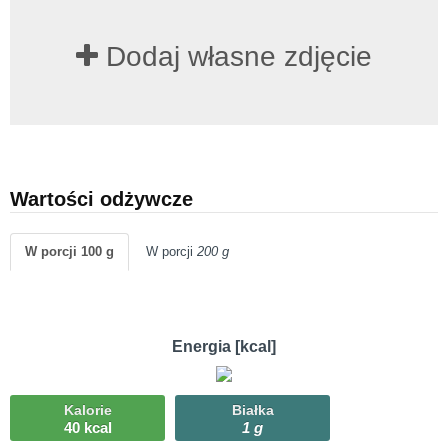
Dodaj własne zdjęcie
Wartości odżywcze
W porcji 100 g
W porcji
200 g
Energia [kcal]
Kalorie
Białka
40 kcal
1 g