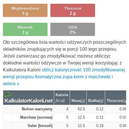
Węglowodany
Tłuszcze
5 g
2 g
Błonnik
GDA
1 g
2%
Oto szczegółowa lista wartości odżywczych poszczególnych
składników znajdujących się w porcji 100 tego przepisu.
Jeżeli zamierzasz go zmodyfikować możesz obliczyc
dokładne wartości odżywcze w Twojej wersji korzystając z
Kalkulatora Kalorii
oblicz kaloryczność 100 zmodyfikowanej
wersji przepisu Aromatyczna zupa krem z marchewki i
selera »
Kalorie
KalkulatorKalorii.net
[kcal]
Masa
[g]
Białka
[g]
Tłuszcze
[g]
Bulion warzywny
4
62.5
0.12
0.06
Marchew (surowa)
5
12.5
0.12
0.03
Seler (korzeń)
5
12.5
0.19
0.04