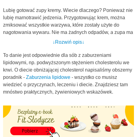
Lubię gotować zupy kremy. Wiecie dlaczego? Ponieważ nie
lubię marnotrawić jedzenia. Przygotowując krem, można
zmiksować wszystkie warzywa, które zostały użyte do
nagotowania wywaru. Nie ma żadnych odpadów, a zupa ma
jeszcze więcej wartości odżywczych. A do tego jeszcze nie
↓Rozwiń opis↓
trzeba tracić czasu na krojenie wszystkich warzyw w ładną
kostkę :)
To danie jest odpowiednie dla sób z zaburzeniami
lipidowymi, np. podwyższonym stężeniem cholesterolu we
Poniższy krem to szybka, tania i aromatyczna zupa. Prażone
krwi. O diecie obniżającej cholesterol napisaliśmy obszerny
nasiona słonecznika wspaniale uzupełniają jej smak, a
poradnik -
Zaburzenia lipidowe
- wszystko co musisz
dodatkowo przyjemnie chrupią. Dla urozmaicenia można do
wiedzieć o przyczynach, leczeniu i diecie. Znajdziesz tam
niej dodać również pestki dyni czy migdały. Tego typu
mnóstwo praktycznych, żywieniowych wskazówek.
dodatki wzbogacają zupę w cenne nienasycone kwasy
tłuszczowe oraz witaminę E. Warto regularnie uwzględniać
je w swoich jadłospisach
Jestem przekonana, że zupa zasmakuje nie tylko Wam, ale
także Waszym domownikom i na stałe wpisze się w Wasze
menu.