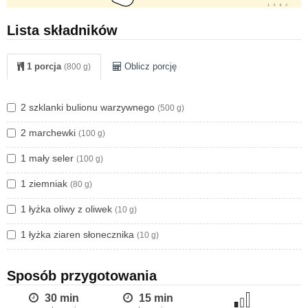
Szukacie innych pomysłów na zupy kremy? Polecam Wam
Lista składników
jeszcze
TEN
i
TEN
przepis. W wolnej chwili zajrzyjcie
również do mojego
artykułu
poświeconego zupom.
1 porcja
Oblicz porcję
(800 g)
2 szklanki bulionu warzywnego
(500 g)
2 marchewki
(100 g)
1 mały seler
(100 g)
1 ziemniak
(80 g)
1 łyżka oliwy z oliwek
(10 g)
1 łyżka ziaren słonecznika
(10 g)
Sposób przygotowania
30 min
15 min