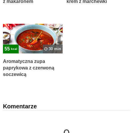
z makaronem
krem z marchewki
55
30 min
kcal
Aromatyczna zupa
paprykowa z czerwoną
soczewicą
Komentarze