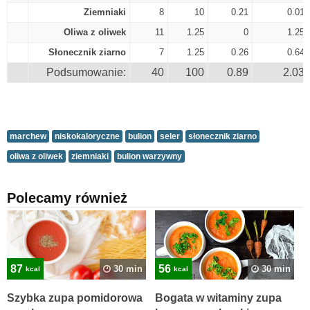
Ziemniaki
8
10
0.21
0.01
Oliwa z oliwek
11
1.25
0
1.25
Słonecznik ziarno
7
1.25
0.26
0.64
Podsumowanie:
40
100
0.89
2.03
marchew
niskokaloryczne
bulion
seler
słonecznik ziarno
oliwa z oliwek
ziemniaki
bulion warzywny
Polecamy również
87
56
30 min
30 min
kcal
kcal
Szybka zupa pomidorowa
Bogata w witaminy zupa