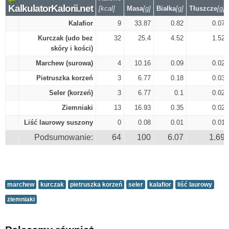
KalkulatorKalorii.net
[kcal]
Masa
[g]
Białka
[g]
Tłuszcze
[g]
Kalafior
9
33.87
0.82
0.07
Kurczak (udo bez
32
25.4
4.52
1.52
skóry i kości)
Marchew (surowa)
4
10.16
0.09
0.02
Pietruszka korzeń
3
6.77
0.18
0.03
Seler (korzeń)
3
6.77
0.1
0.02
Ziemniaki
13
16.93
0.35
0.02
Liść laurowy suszony
0
0.08
0.01
0.01
Podsumowanie:
64
100
6.07
1.69
marchew
kurczak
pietruszka korzeń
seler
kalafior
liść laurowy
ziemniaki