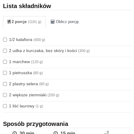
Lista składników
2 porcje
Oblicz porcję
(1181 g)
1/2 kalafiora
(400 g)
2 udka z kurczaka, bez skóry i kości
(300 g)
1 marchew
(120 g)
1 pietruszka
(80 g)
2 plastry selera
(80 g)
2 większe ziemniaki
(200 g)
1 liść laurowy
(1 g)
Sposób przygotowania
30 min
15 min