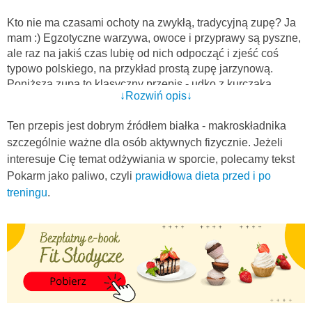
Kto nie ma czasami ochoty na zwykłą, tradycyjną zupę? Ja
mam :) Egzotyczne warzywa, owoce i przyprawy są pyszne,
ale raz na jakiś czas lubię od nich odpocząć i zjeść coś
typowo polskiego, na przykład prostą zupę jarzynową.
Poniższa zupa to klasyczny przepis - udko z kurczaka,
↓Rozwiń opis↓
marchewka, seler, ziemniaki i kalafior. Same lekkie,
niskokaloryczne produkty.
Ten przepis jest dobrym źródłem białka - makroskładnika
Dzięki kurczakowi, zupa jest całkiem treściwa i dostarcza
szczególnie ważne dla osób aktywnych fizycznie. Jeżeli
wysokiej jakości białka. Składnik ten jest niezbędnym
interesuje Cię temat odżywiania w sporcie, polecamy tekst
elementem diety każdego człowieka, ale osoby stosujące
dietę odchudzającą oraz sportowcy, powinni zwracać na nie
Pokarm jako paliwo, czyli
prawidłowa dieta przed i po
szczególną uwagę. To przecież główny składnik mięśni.
treningu
.
Jeżeli szukaci innych pomysłów na dania kuchni polskiej, z
łatwością znajdziecie je na naszej stronie. Polecam między
innymi
ziołowy schab z gotowanymi ziemniaczkami i
domową surówką z kiszonej kapusty
oraz
wiosenną
botwinkę
.
Które dania kuchni polskiej lubicie najbardziej? Ja chyba te
na bazie schabu :)