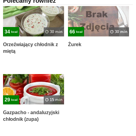
Polecamy również
34
66
30 min
30 min
kcal
kcal
Orzeźwiający chłodnik z
Żurek
miętą
29
15 min
kcal
Gazpacho - andaluzyjski
chłodnik (zupa)