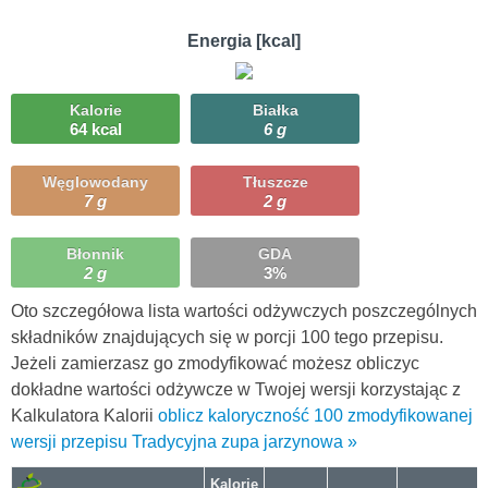
Energia [kcal]
Kalorie
Białka
64 kcal
6 g
Węglowodany
Tłuszcze
7 g
2 g
Błonnik
GDA
2 g
3%
Oto szczegółowa lista wartości odżywczych poszczególnych
składników znajdujących się w porcji 100 tego przepisu.
Jeżeli zamierzasz go zmodyfikować możesz obliczyc
dokładne wartości odżywcze w Twojej wersji korzystając z
Kalkulatora Kalorii
oblicz kaloryczność 100 zmodyfikowanej
wersji przepisu Tradycyjna zupa jarzynowa »
Kalorie