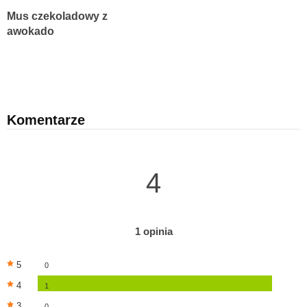
Mus czekoladowy z
awokado
Komentarze
4
1 opinia
5
0
4
1
3
0