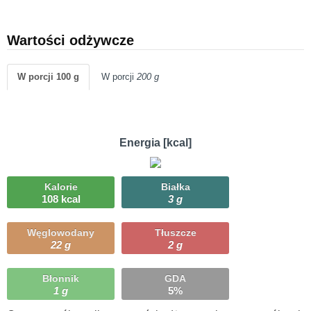
Wartości odżywcze
W porcji 100 g
W porcji
200 g
Energia [kcal]
Kalorie
Białka
108 kcal
3 g
Węglowodany
Tłuszcze
22 g
2 g
Błonnik
GDA
1 g
5%