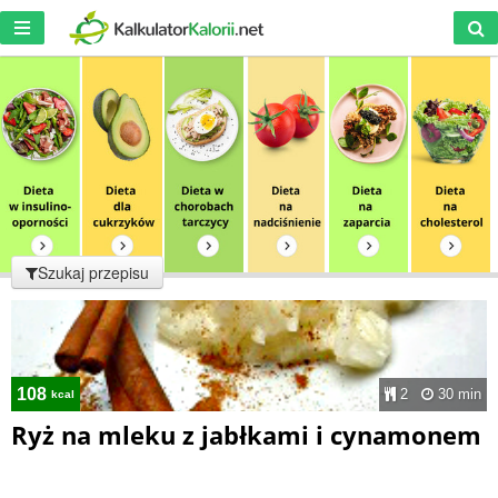
Szukaj przepisu
108
2
30 min
kcal
Ryż na mleku z jabłkami i cynamonem