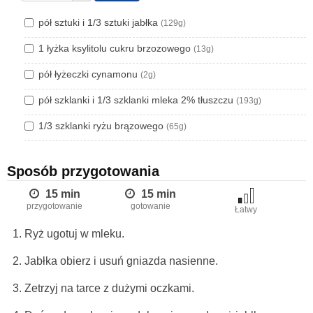
pół sztuki i 1/3 sztuki jabłka
(129g)
1 łyżka ksylitolu cukru brzozowego
(13g)
pół łyżeczki cynamonu
(2g)
pół szklanki i 1/3 szklanki mleka 2% tłuszczu
(193g)
1/3 szklanki ryżu brązowego
(65g)
Sposób przygotowania
15 min
15 min
przygotowanie
gotowanie
Łatwy
Ryż ugotuj w mleku.
Jabłka obierz i usuń gniazda nasienne.
Zetrzyj na tarce z dużymi oczkami.