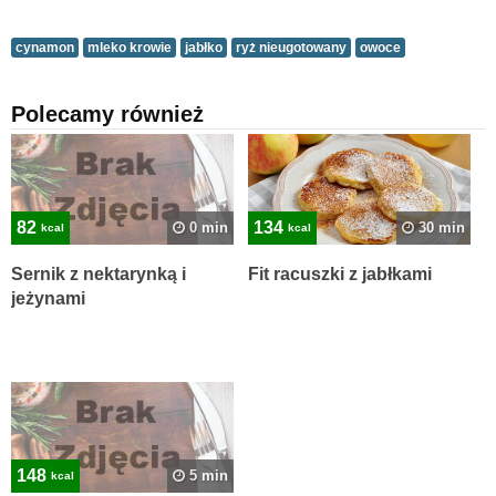
cynamon
mleko krowie
jabłko
ryż nieugotowany
owoce
Polecamy również
82
134
0 min
30 min
kcal
kcal
Sernik z nektarynką i
Fit racuszki z jabłkami
jeżynami
148
5 min
kcal