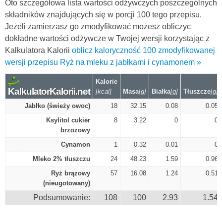
Oto szczegółowa lista wartości odżywczych poszczególnych
składników znajdujących się w porcji 100 tego przepisu.
Jeżeli zamierzasz go zmodyfikować możesz obliczyc
dokładne wartości odżywcze w Twojej wersji korzystając z
Kalkulatora Kalorii
oblicz kaloryczność 100 zmodyfikowanej
wersji przepisu Ryż na mleku z jabłkami i cynamonem »
Kalorie
KalkulatorKalorii.net
[kcal]
Masa
[g]
Białka
[g]
Tłuszcze
[g]
Jabłko (świeży owoc)
18
32.15
0.08
0.05
Ksylitol cukier
8
3.22
0
0
brzozowy
Cynamon
1
0.32
0.01
0
Mleko 2% tłuszczu
24
48.23
1.59
0.96
Ryż brązowy
57
16.08
1.24
0.51
(nieugotowany)
Podsumowanie:
108
100
2.93
1.54