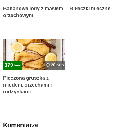
Bananowe lody z masłem
Bułeczki mleczne
orzechowym
179
20 min
kcal
Pieczona gruszka z
miodem, orzechami i
rodzynkami
Komentarze