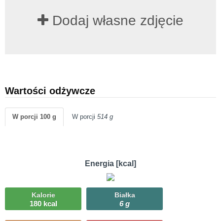
Dodaj własne zdjęcie
Wartości odżywcze
W porcji 100 g
W porcji
514 g
Energia [kcal]
Kalorie
Białka
180 kcal
6 g