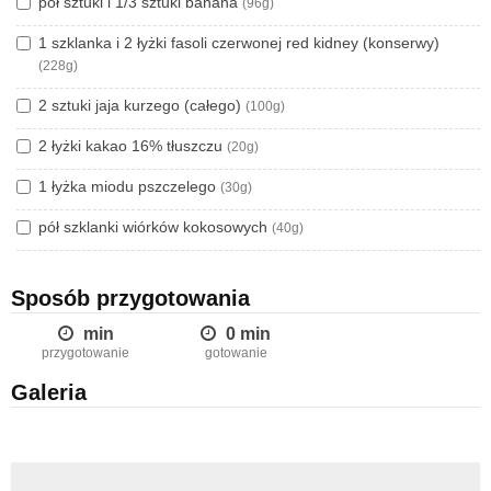
pół sztuki i 1/3 sztuki banana
(96g)
1 szklanka i 2 łyżki fasoli czerwonej red kidney (konserwy)
(228g)
2 sztuki jaja kurzego (całego)
(100g)
2 łyżki kakao 16% tłuszczu
(20g)
1 łyżka miodu pszczelego
(30g)
pół szklanki wiórków kokosowych
(40g)
Sposób przygotowania
min
0 min
przygotowanie
gotowanie
Galeria