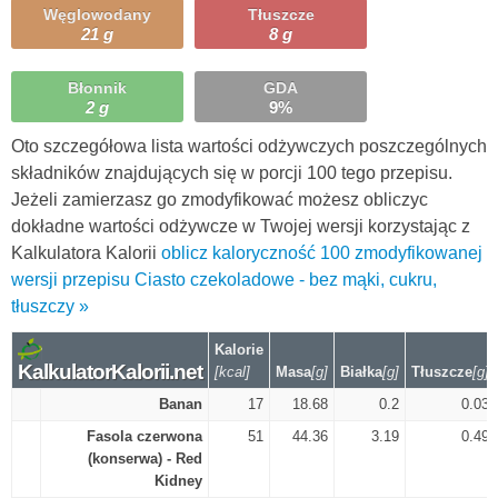
Węglowodany
Tłuszcze
21 g
8 g
Błonnik
GDA
2 g
9%
Oto szczegółowa lista wartości odżywczych poszczególnych
składników znajdujących się w porcji 100 tego przepisu.
Jeżeli zamierzasz go zmodyfikować możesz obliczyc
dokładne wartości odżywcze w Twojej wersji korzystając z
Kalkulatora Kalorii
oblicz kaloryczność 100 zmodyfikowanej
wersji przepisu Ciasto czekoladowe - bez mąki, cukru,
tłuszczy »
Kalorie
KalkulatorKalorii.net
[kcal]
Masa
[g]
Białka
[g]
Tłuszcze
[g]
Banan
17
18.68
0.2
0.03
Fasola czerwona
51
44.36
3.19
0.49
(konserwa) - Red
Kidney