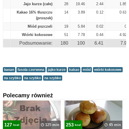
Jajo kurze (całe)
28
19.46
2.44
1.85
Kakao 16% tłuszczu
14
3.89
0.12
0.61
(proszek)
Miód pszczeli
19
5.84
0.02
0
Wiórki kokosowe
51
7.78
0.44
4.92
Podsumowanie:
180
100
6.41
7.9
banan
fasola czerwona
jajko kurze
kakao
miód
wiórki kokosowe
na szybko
na szybko
na szybko
Polecamy również
127
253
125 min
45 min
kcal
kcal