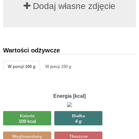
Dodaj własne zdjęcie
Wartości odżywcze
W porcji 100 g
W porcji
150 g
Energia [kcal]
Kalorie
Białka
109 kcal
4 g
Węglowodany
Tłuszcze