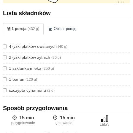
które zapewni organizmowi porządną dawkę energii na
Lista składników
początek dnia.
Szukasz innych pomysłów na dietetyczne śniadania?
1 porcja
Oblicz porcję
(432 g)
Zajrzyj
TUTAJ
- do artykułu, w którym znajdziesz ciekawe
propozycje śniadaniowych przepisów.
4 łyżki płatków owsianych
(40 g)
2 łyżki płatków żytnich
(20 g)
1 szklanka mleka
(250 g)
1 banan
(120 g)
szczypta cynamonu
(2 g)
Sposób przygotowania
15 min
15 min
przygotowanie
gotowanie
Łatwy