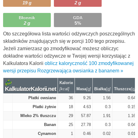
19 g
2 g
Błonnik
GDA
2 g
5%
Oto szczegółowa lista wartości odżywczych poszczególnych
składników znajdujących się w porcji 100 tego przepisu.
Jeżeli zamierzasz go zmodyfikować możesz obliczyc
dokładne wartości odżywcze w Twojej wersji korzystając z
Kalkulatora Kalorii
oblicz kaloryczność 100 zmodyfikowanej
wersji przepisu Rozgrzewająca owsianka z bananem »
Kalorie
KalkulatorKalorii.net
[kcal]
Masa
[g]
Białka
[g]
Tłuszcze
[g]
Płatki owsiane
36
9.26
1.56
0.64
Płatki żytnie
18
4.63
0.3
0.15
Mleko 2% tłuszczu
29
57.87
1.91
1.16
Banan
25
27.78
0.3
0.04
Cynamon
1
0.46
0.02
0.01