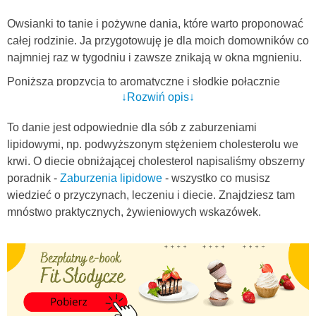
Owsianki to tanie i pożywne dania, które warto proponować
całej rodzinie. Ja przygotowuję je dla moich domowników co
najmniej raz w tygodniu i zawsze znikają w okna mgnieniu.
Poniższa propzycja to aromatyczne i słodkie połącznie
↓Rozwiń opis↓
banana i cynamonu. Świetnie sprawdzi się w miesiącach
jesienno - zimowych, ale fani owsianek z chęcią korzystają z
To danie jest odpowiednie dla sób z zaburzeniami
tego przepisu przez cały rok.
lipidowymi, np. podwyższonym stężeniem cholesterolu we
Dlaczego polecam owsianki? Płatki owsiane są niezwykle
krwi. O diecie obniżającej cholesterol napisaliśmy obszerny
cennym produktem spożywczym. Mają niski indeks
poradnik -
Zaburzenia lipidowe
- wszystko co musisz
glikemiczny, zawierają dużo
węglowodanów złożonych
,
wiedzieć o przyczynach, leczeniu i diecie. Znajdziesz tam
błonnika
i witamin z grupy B.
mnóstwo praktycznych, żywieniowych wskazówek.
Mleko dostarcza organizmowi pełnowartościowego
białka
oraz wapnia.
Dodatek owoców wzbogaca owsiankę o witaminy, składniki
mineralne i kolejną porcję błonnika.
Jednym słowem to po prostu pożywne i smaczne danie,