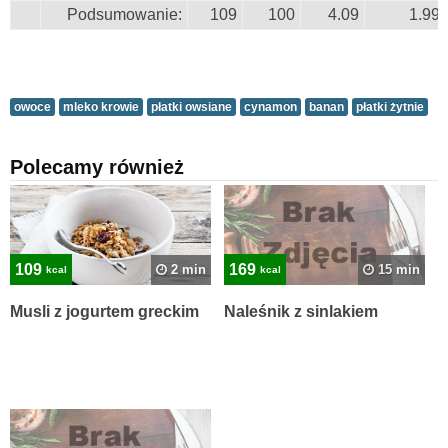
Podsumowanie:
109
100
4.09
1.99
owoce
mleko krowie
płatki owsiane
cynamon
banan
płatki żytnie
Polecamy również
109
169
2 min
15 min
kcal
kcal
Musli z jogurtem greckim
Naleśnik z sinlakiem