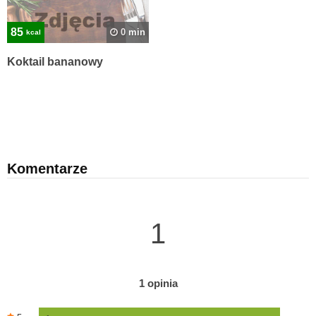
85
0 min
kcal
Koktail bananowy
Komentarze
1
1 opinia