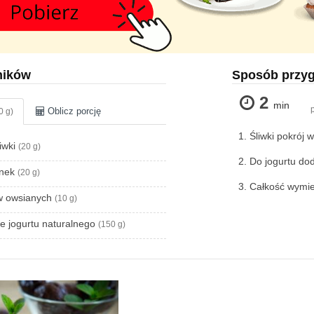
ników
Sposób przy
2
min
Oblicz porcję
0 g)
Śliwki pokrój w
iwki
(20 g)
Do jogurtu doda
ynek
(20 g)
Całkość wymie
ów owsianych
(10 g)
e jogurtu naturalnego
(150 g)