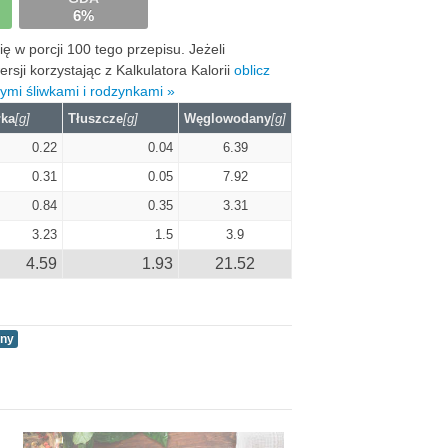
6%
 w porcji 100 tego przepisu. Jeżeli
ji korzystając z Kalkulatora Kalorii
oblicz
ymi śliwkami i rodzynkami »
łka
[g]
Tłuszcze
[g]
Węglowodany
[g]
0.22
0.04
6.39
0.31
0.05
7.92
0.84
0.35
3.31
3.23
1.5
3.9
4.59
1.93
21.52
lny