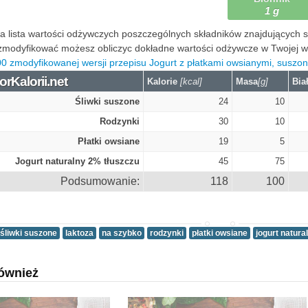
1 g
 lista wartości odżywczych poszczególnych składników znajdujących się
modyfikować możesz obliczyc dokładne wartości odżywcze w Twojej wers
0 zmodyfikowanej wersji przepisu Jogurt z płatkami owsianymi, suszon
orKalorii.net
Kalorie
[kcal]
Masa
[g]
Bia
Śliwki suszone
24
10
Rodzynki
30
10
Płatki owsiane
19
5
Jogurt naturalny 2% tłuszczu
45
75
Podsumowanie:
118
100
śliwki suszone
laktoza
na szybko
rodzynki
płatki owsiane
jogurt natura
ównież