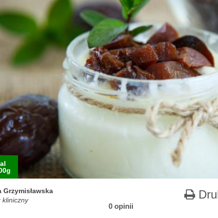
al
00g
 Grzymisławska
Dru
 kliniczny
0 opinii