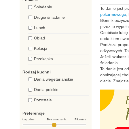
Śniadanie
To danie jest p
pokarmowego
,
Drugie śniadanie
Błonnik oczyszc
przez to wypełn
Lunch
Osobiście lubię
Obiad
dodatkiem owocó
Poniższa propoz
Kolacja
odżywczych. To 
Jeżeli szukasz 
Przekąska
śniadania.
To danie jest o
Rodzaj kuchni
obniżającej cho
Dania wegetariańskie
diecie. Znajdz
Dania polskie
Pozostałe
Preferencje
Łagodne
Bez znaczenia
Pikantne