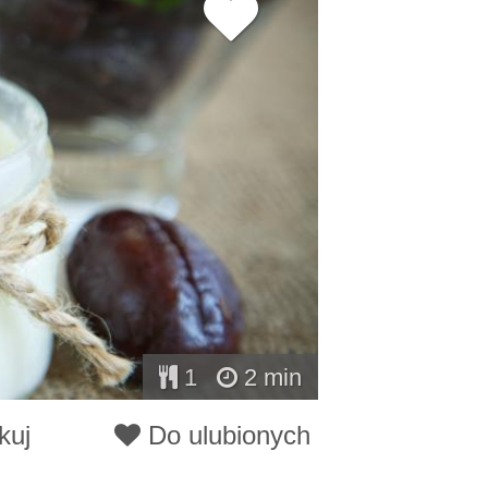
1
2 min
kuj
Do ulubionych