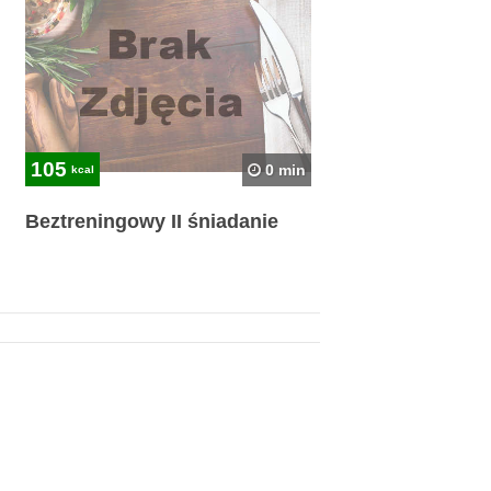
105
0 min
kcal
Beztreningowy II śniadanie