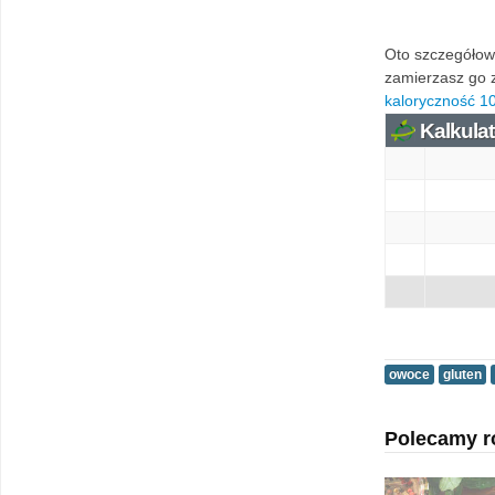
Oto szczegółowa
zamierzasz go z
kaloryczność 10
Kalkulat
owoce
gluten
Polecamy r