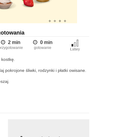
gotowania
2 min
0 min
przygotowanie
gotowanie
Łatwy
 kostkę.
j pokrojone śliwki, rodzynki i płatki owisane.
szaj.