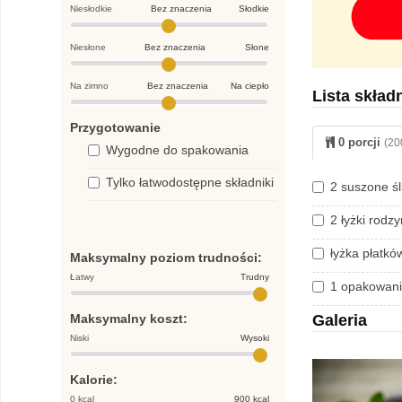
Niesłodkie
Bez znaczenia
Słodkie
Niesłone
Bez znaczenia
Słone
Na zimno
Bez znaczenia
Na ciepło
Lista skład
Przygotowanie
0 porcji
(20
Wygodne do spakowania
Tylko łatwodostępne składniki
2 suszone śl
2 łyżki rodz
łyżka płatk
Maksymalny poziom trudności:
Łatwy
Trudny
1 opakowani
Maksymalny koszt:
Galeria
Niski
Wysoki
Kalorie:
0 kcal
900 kcal