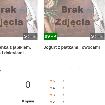
99
0 min
0 min
kcal
nka z jabłkiem,
Jogurt z płatkami i owocami
 i daktylami
e
5
0
0
4
0
3
0
0 opinii
2
0