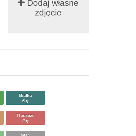
Dodaj własne
zdjęcie
Białka
5 g
Tłuszcze
2 g
GDA