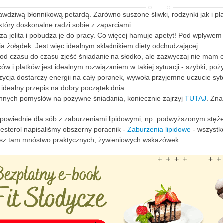
rawdziwą błonnikową petardą. Zarówno suszone śliwki, rodzynki jak i pł
 który doskonalne radzi sobie z zaparciami.
za jelita i pobudza je do pracy. Co więcej hamuje apetyt! Pod wpływem
ia żołądek. Jest więc idealnym składnikiem diety odchudzającej.
 od czasu do czasu zjeść śniadanie na słodko, ale zazwyczaj nie mam c
w i płatków jest idealnym rozwiązaniem w takiej sytuacji - szybki, poży
ycja dostarczy energii na cały poranek, wywoła przyjemne uczucie syto
idealny przepis na dobry początek dnia.
innych pomysłów na pożywne śniadania, koniecznie zajrzyj
TUTAJ
. Zna
dpowiednie dla sób z zaburzeniami lipidowymi, np. podwyższonym stęże
lesterol napisaliśmy obszerny poradnik -
Zaburzenia lipidowe
- wszystko
iesz tam mnóstwo praktycznych, żywieniowych wskazówek.