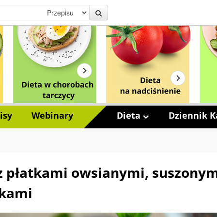
isy
Webinary
Dieta
Dziennik Ka
 z płatkami owsianymi, suszonym
nkami