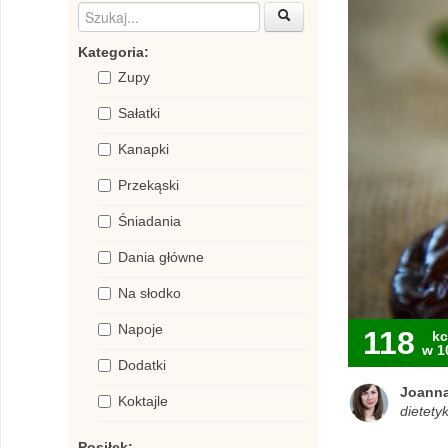
Kategoria:
Zupy
Sałatki
Kanapki
Przekąski
Śniadania
Dania główne
Na słodko
Napoje
118
kc
w 1
Dodatki
Joanna
Koktajle
dietetyk
Posiłek: