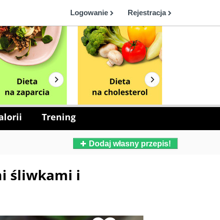
Logowanie
Rejestracja
lorii
Trening
Dodaj własny przepis!
i śliwkami i