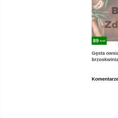
89
kcal
Gęsta owsia
brzoskwinią
Komentarz