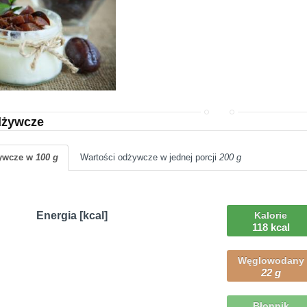
dżywcze
żywcze w
100 g
Wartości odżywcze w jednej porcji
200 g
Energia [kcal]
Kalorie
118 kcal
Węglowodany
22 g
Błonnik