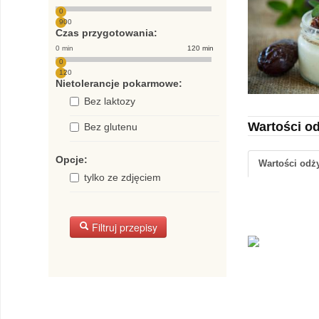
0
900
Czas przygotowania:
0 min
120 min
0
120
Nietolerancje pokarmowe:
Bez laktozy
Wartości o
Bez glutenu
Opcje:
Wartości od
tylko ze zdjęciem
Filtruj przepisy