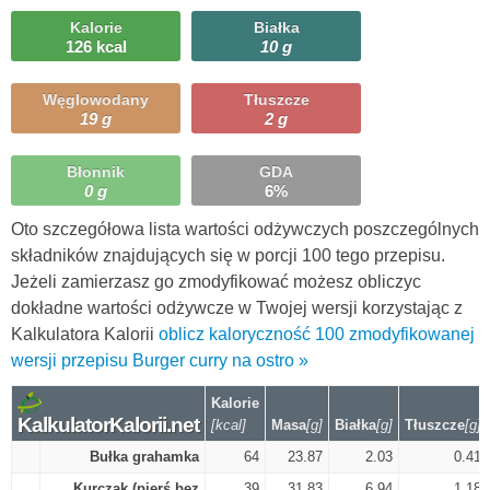
Kalorie
Białka
126 kcal
10 g
Węglowodany
Tłuszcze
19 g
2 g
Błonnik
GDA
0 g
6%
Oto szczegółowa lista wartości odżywczych poszczególnych
składników znajdujących się w porcji 100 tego przepisu.
Jeżeli zamierzasz go zmodyfikować możesz obliczyc
dokładne wartości odżywcze w Twojej wersji korzystając z
Kalkulatora Kalorii
oblicz kaloryczność 100 zmodyfikowanej
wersji przepisu Burger curry na ostro »
Kalorie
KalkulatorKalorii.net
[kcal]
Masa
[g]
Białka
[g]
Tłuszcze
[g]
Bułka grahamka
64
23.87
2.03
0.41
Kurczak (pierś bez
39
31.83
6.94
1.18