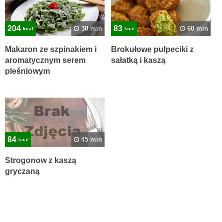
204
83
30 min
60 min
kcal
kcal
Makaron ze szpinakiem i
Brokułowe pulpeciki z
aromatycznym serem
sałatką i kaszą
pleśniowym
84
45 min
kcal
Strogonow z kaszą
gryczaną