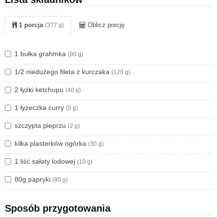
1 porcja
Oblicz porcję
(377 g)
1 bułka grahmka
(90 g)
1/2 niedużego fileta z kurczaka
(120 g)
2 łyżki ketchupu
(40 g)
1 łyżeczka curry
(5 g)
szczypta pieprzu
(2 g)
kilka plasterków ogórka
(30 g)
1 liść sałaty lodowej
(10 g)
80g papryki
(80 g)
Sposób przygotowania