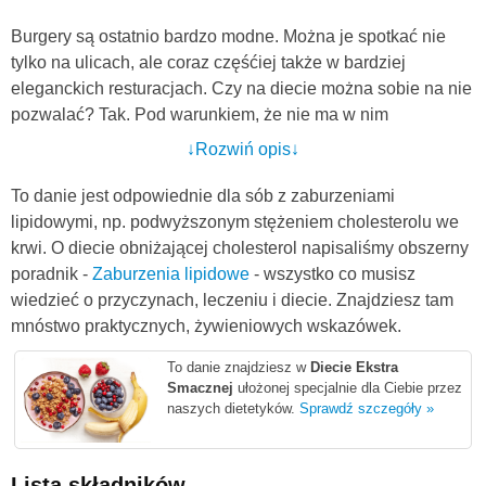
Burgery są ostatnio bardzo modne. Można je spotkać nie
tylko na ulicach, ale coraz częśćiej także w bardziej
eleganckich resturacjach. Czy na diecie można sobie na nie
pozwalać? Tak. Pod warunkiem, że nie ma w nim
wysokoenergetycznych dodatków, a więc przede wszystkich
↓Rozwiń opis↓
majonezu, sosów i żółtego sera.
To danie jest odpowiednie dla sób z zaburzeniami
Ten burger nie zawiera ich w składzie, a mimo to jest
lipidowymi, np. podwyższonym stężeniem cholesterolu we
przepyszny. To zasługa wyjątkowo przyprawionego
krwi. O diecie obniżającej cholesterol napisaliśmy obszerny
kurczaka. Marynata z ketchupu i curry jest wyśmienita.
poradnik -
Zaburzenia lipidowe
- wszystko co musisz
Jestem przekonana, że będzie nią pozytywnie zaskoczeni.
wiedzieć o przyczynach, leczeniu i diecie. Znajdziesz tam
Wśród naszych przepisów znajdziecie jeszcze kilka innych
mnóstwo praktycznych, żywieniowych wskazówek.
pomysłów na dietetyczne burgery. Szczególnie warte
To danie znajdziesz w
Diecie Ekstra
wypróbowania są
burger z kurczakiem, szpinakiem i serem
Smacznej
ułożonej specjalnie dla Ciebie przez
mozarella
oraz
burger indyczy z awokado, w bułce razowej
.
naszych dietetyków.
Sprawdź szczegóły »
Smacznego!
Lista składników