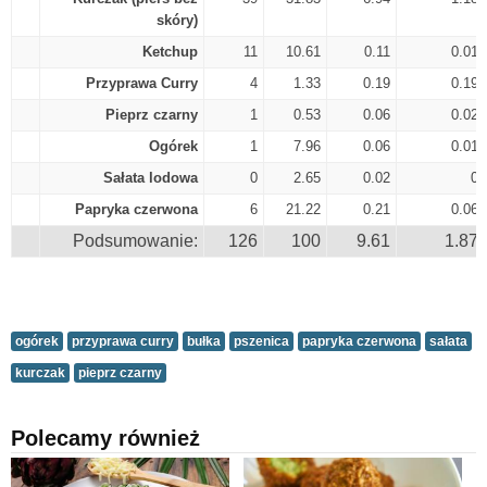
skóry)
Ketchup
11
10.61
0.11
0.01
Przyprawa Curry
4
1.33
0.19
0.19
Pieprz czarny
1
0.53
0.06
0.02
Ogórek
1
7.96
0.06
0.01
Sałata lodowa
0
2.65
0.02
0
Papryka czerwona
6
21.22
0.21
0.06
Podsumowanie:
126
100
9.61
1.87
ogórek
przyprawa curry
bułka
pszenica
papryka czerwona
sałata
kurczak
pieprz czarny
Polecamy również