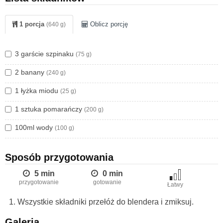
Jeżeli szukacie innych przepisów, polecam również
koktajl z
1 porcja
Oblicz porcję
(640 g)
awokado, kiwi i bananem
(świetne źródło zdrowych
tłuszczów!) oraz
zielony koktajl ze szpinakiem.
3 garście szpinaku
(75 g)
2 banany
(240 g)
1 łyżka miodu
(25 g)
1 sztuka pomarańczy
(200 g)
100ml wody
(100 g)
Sposób przygotowania
5 min
0 min
przygotowanie
gotowanie
Łatwy
Wszystkie składniki przełóż do blendera i zmiksuj.
Galeria