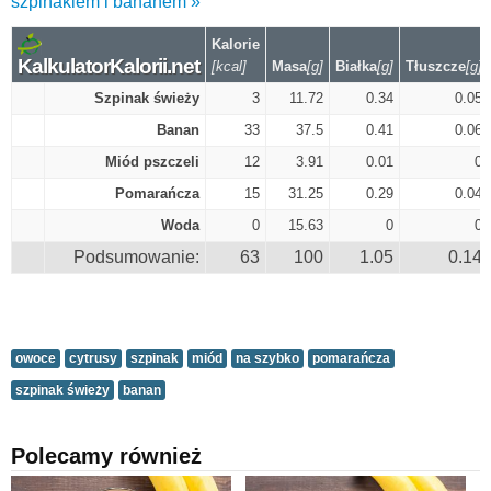
szpinakiem i bananem »
Kalorie
KalkulatorKalorii.net
[kcal]
Masa
[g]
Białka
[g]
Tłuszcze
[g]
Szpinak świeży
3
11.72
0.34
0.05
Banan
33
37.5
0.41
0.06
Miód pszczeli
12
3.91
0.01
0
Pomarańcza
15
31.25
0.29
0.04
Woda
0
15.63
0
0
Podsumowanie:
63
100
1.05
0.14
owoce
cytrusy
szpinak
miód
na szybko
pomarańcza
szpinak świeży
banan
Polecamy również