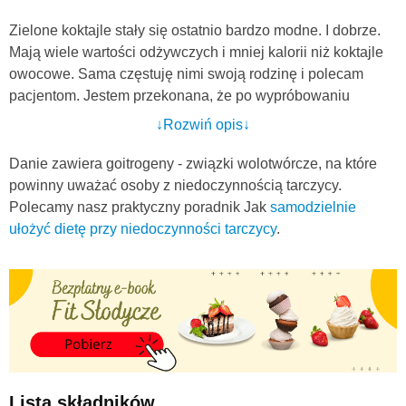
Zielone koktajle stały się ostatnio bardzo modne. I dobrze.
Mają wiele wartości odżywczych i mniej kalorii niż koktajle
owocowe. Sama częstuję nimi swoją rodzinę i polecam
pacjentom. Jestem przekonana, że po wypróbowaniu
poniższego przepisu, zielone koktajle zaczną często gościć
↓Rozwiń opis↓
w waszych domach.
Danie zawiera goitrogeny - związki wolotwórcze, na które
Koktajl z tego przepisu ma przyjemny, słodkawy posmak. To
powinny uważać osoby z niedoczynnością tarczycy.
zasługa bananów i miodu. Na pewno przypadnie do gustu
Polecamy nasz praktyczny poradnik Jak
samodzielnie
wielbicielom słodyczy :) Szpinak wzbogaca napój w żelazo
ułożyć dietę przy niedoczynności tarczycy
.
oraz beta-karoten. Jest również najmniej kalorycznym
składnikiem całego przepisu.
Na przygotowanie tego dania wystarczy zarezerwować 5
minut. Wszystkie składniki należy przełoży do blendera i
zmiksować na gładką masę. Jeżeli wyjdzie za gęsty, można
dolać odrobinę wody. Koktajl sprawdzi się jako danie
śniadaniowe, szybka, ale pożywna przekąska albo dodatek
Lista składników
do posiłku.