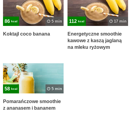
86
112
5 min
17 min
kcal
kcal
Koktajl coco banana
Energetyczne smoothie
kawowe z kaszą jaglaną
na mleku ryżowym
58
5 min
kcal
Pomarańczowe smoothie
z ananasem i bananem