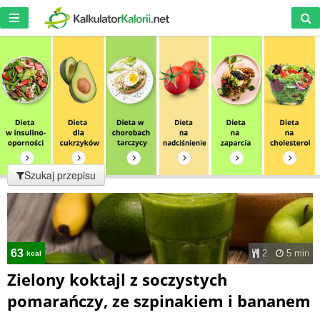
Szukaj przepisu
63
2
5 min
kcal
Zielony koktajl z soczystych
pomarańczy, ze szpinakiem i bananem