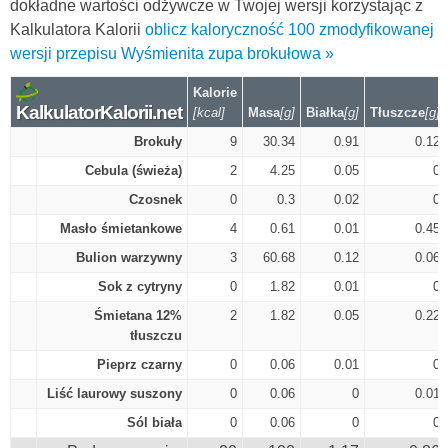
dokładne wartości odżywcze w Twojej wersji korzystając z
Kalkulatora Kalorii
oblicz kaloryczność 100 zmodyfikowanej
wersji przepisu Wyśmienita zupa brokułowa »
Kalorie
KalkulatorKalorii.net
[kcal]
Masa
[g]
Białka
[g]
Tłuszcze
[g]
Brokuły
9
30.34
0.91
0.12
Cebula (świeża)
2
4.25
0.05
0
Czosnek
0
0.3
0.02
0
Masło śmietankowe
4
0.61
0.01
0.45
Bulion warzywny
3
60.68
0.12
0.06
Sok z cytryny
0
1.82
0.01
0
Śmietana 12%
2
1.82
0.05
0.22
tłuszczu
Pieprz czarny
0
0.06
0.01
0
Liść laurowy suszony
0
0.06
0
0.01
Sól biała
0
0.06
0
0