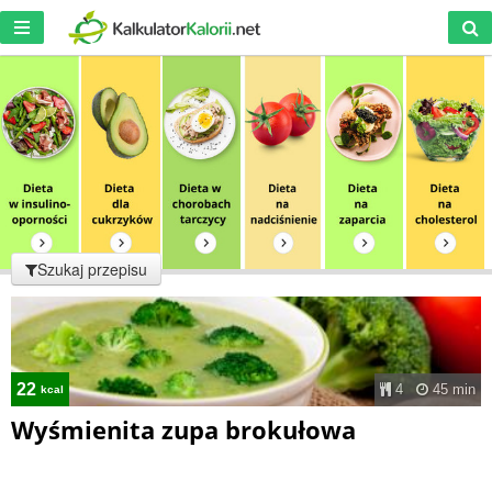
Szukaj przepisu
22
4
45 min
kcal
Wyśmienita zupa brokułowa