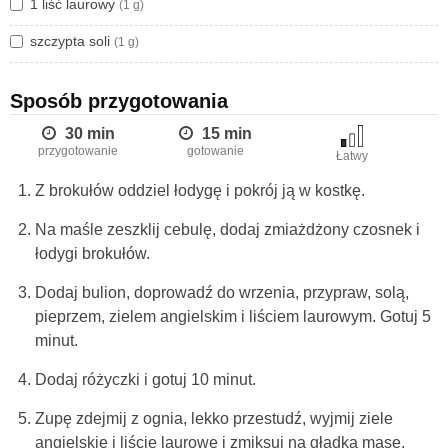
1 liść laurowy
(1 g)
szczypta soli
(1 g)
Sposób przygotowania
30 min
15 min
przygotowanie
gotowanie
Łatwy
Z brokułów oddziel łodygę i pokrój ją w kostkę.
Na maśle zeszklij cebulę, dodaj zmiażdżony czosnek i
łodygi brokułów.
Dodaj bulion, doprowadź do wrzenia, przypraw, solą,
pieprzem, zielem angielskim i liściem laurowym. Gotuj 5
minut.
Dodaj różyczki i gotuj 10 minut.
Zupę zdejmij z ognia, lekko przestudź, wyjmij ziele
angielskie i liście laurowe i zmiksuj na gładką masę.