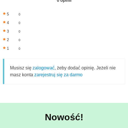
0 opinii
5
0
4
0
3
0
2
0
1
0
Musisz się
zalogować
, żeby dodać opinię. Jeżeli nie
masz konta
zarejestruj się za darmo
Nowość!