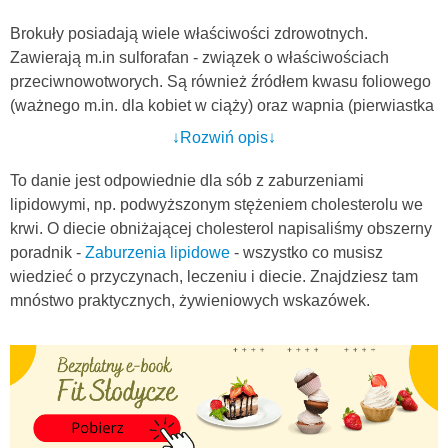
Brokuły posiadają wiele właściwości zdrowotnych.
Zawierają m.in sulforafan - związek o właściwościach
przeciwnowotworych. Są również źródłem kwasu foliowego
(ważnego m.in. dla kobiet w ciąży) oraz wapnia (pierwiastka
wzmacniającego kości).
↓Rozwiń opis↓
Można je jadać na surowo, gotować, podawać w formie
To danie jest odpowiednie dla sób z zaburzeniami
zapiekanki czy dodawać do sałatek. W mojej rodzinie
lipidowymi, np. podwyższonym stężeniem cholesterolu we
najchętniej przygotuje się z nich zupę krem. Jest szybka w
krwi. O diecie obniżającej cholesterol napisaliśmy obszerny
przygotowaniu, smaczna i ma naprawdę przyjemnę
poradnik -
Zaburzenia lipidowe
- wszystko co musisz
konsystencję. Jeżeli lubicie delikatne, ale nie nudne dania,
wiedzieć o przyczynach, leczeniu i diecie. Znajdziesz tam
na pewno przypadnie Wam do gustu.
mnóstwo praktycznych, żywieniowych wskazówek.
Zazwyczaj nie dodaję do niej zbyt wielu przypraw. Zupa
zawdzięczna ciekawy smak dodatkowi czosnku i cebuli, a
także prawdziwego masła. Wystarczy odrobina soli i pieprzu
i gotowe.
Polecam Wam również inne dania z brokułami -
sałatkę
brokułową z prażonymi migdałami
oraz
brokułowe pulpeciki.