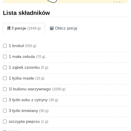
Obydwie propzoycje sprawdzą się jako lunch lub
kolacja.
Lista składników
Smacznego!
3 porcje
Oblicz porcję
(1648 g)
1 brokuł
(500 g)
1 mała cebula
(70 g)
1 ząbek czosnku
(5 g)
1 łyżka masła
(10 g)
1l bulionu warzywnego
(1000 g)
3 łyżki soku z cytryny
(30 g)
3 łyżki śmietany
(30 g)
szczypta pieprzu
(1 g)