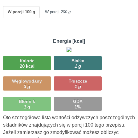
W porcji 100 g
W porcji
200 g
Energia [kcal]
Kalorie
Białka
20 kcal
1 g
Węglowodany
Tłuszcze
3 g
1 g
Błonnik
GDA
1 g
1%
Oto szczegółowa lista wartości odżywczych poszczególnych
składników znajdujących się w porcji 100 tego przepisu.
Jeżeli zamierzasz go zmodyfikować możesz obliczyc