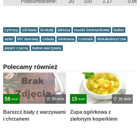
Podsumowanie:
20
100
1.17
0.86
cytrusy
sól biała
brokuły
laktoza
masło śmietankowe
bulion
seler
liść laurowy
cebula
śmietana
czosnek
niskokaloryczne
pieprz czarny
bulion warzywny
Polecamy również
58
15
30 min
30 min
kcal
kcal
Barszcz biały z warzywami
Zupa ogórkowa z
i chrzanem
zielonym koperkiem