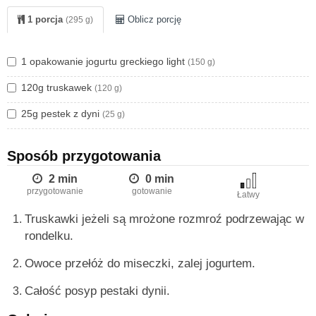
koktajl z nutką cynomonu
. Te 3 propozycje możecie śmiało
1 porcja
Oblicz porcję
(295 g)
traktować jako dietetyczne desery. Są pyszne!
1 opakowanie jogurtu greckiego light
(150 g)
120g truskawek
(120 g)
25g pestek z dyni
(25 g)
Sposób przygotowania
2 min
0 min
przygotowanie
gotowanie
Łatwy
Truskawki jeżeli są mrożone rozmroź podrzewając w
rondelku.
Owoce przełóż do miseczki, z
alej jogurtem.
Całość posyp pestaki dynii.