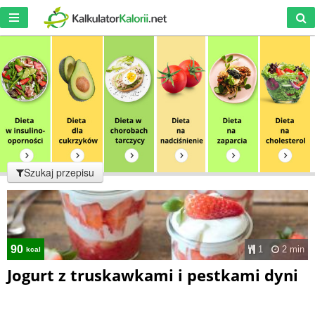
Szukaj przepisu
90
1
2 min
kcal
Jogurt z truskawkami i pestkami dyni