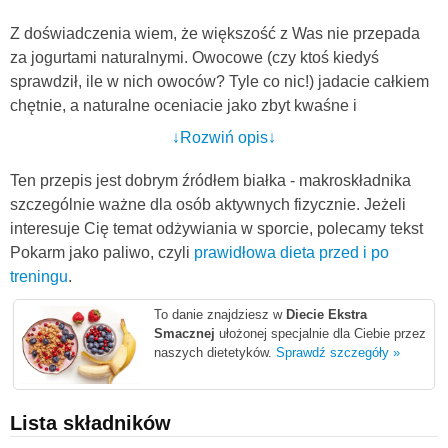
Z doświadczenia wiem, że większość z Was nie przepada
za jogurtami naturalnymi. Owocowe (czy ktoś kiedyś
sprawdził, ile w nich owoców? Tyle co nic!) jadacie całkiem
chętnie, a naturalne oceniacie jako zbyt kwaśne i
niesmaczne.
↓Rozwiń opis↓
W takim wypadku nie pozostaje nic innego, jak zrobić
Ten przepis jest dobrym źródłem białka - makroskładnika
domowy jogurt owocowy. Możecie zmiksować jogurt z
szczególnie ważne dla osób aktywnych fizycznie. Jeżeli
truskawkami, malinami, borówkami czy bananem lub też
interesuje Cię temat odżywiania w sporcie, polecamy tekst
pokroić owoce na mniejsze części i dodać je do kubeczka z
Pokarm jako paliwo, czyli
prawidłowa dieta przed i po
jogurtem. Zamiast świeżych owoców możecie dodać
treningu
.
mrożone, a także suszone. Wersja miksowana jest
smaczniejsza, a z krojeniem owoców - mniej czasochłonna.
To danie znajdziesz w
Diecie Ekstra
Wybór należy do Was :)
Smacznej
ułożonej specjalnie dla Ciebie przez
naszych dietetyków.
Sprawdź szczegóły »
Jeżeli lubicie połączenie produktów mlecznych z owocami,
polecam Wam inne sprawdzone przepisy, np. na
jogurtowy
deser z płatkami owsianymi, żurawiną i orzechami
,
koktajl z
Lista składników
awokado, szpinaku, banana i kiwi
i
bananowo -czekoladowy