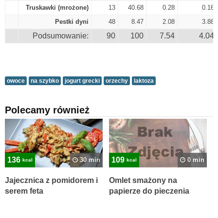
Truskawki (mrożone)
13
40.68
0.28
0.16
Pestki dyni
48
8.47
2.08
3.88
Podsumowanie:
90
100
7.54
4.04
owoce
na szybko
jogurt grecki
orzechy
laktoza
Polecamy również
136
109
30 min
0 min
kcal
kcal
Jajecznica z pomidorem i
Omlet smażony na
serem feta
papierze do pieczenia