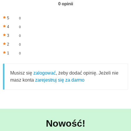
0 opinii
5
0
4
0
3
0
2
0
1
0
Musisz się
zalogować
, żeby dodać opinię. Jeżeli nie
masz konta
zarejestruj się za darmo
Nowość!