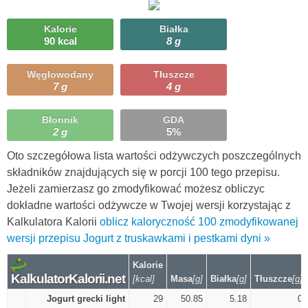
Kalorie
Białka
90 kcal
8 g
Węglowodany
Tłuszcze
7 g
4 g
Błonnik
GDA
2 g
5%
Oto szczegółowa lista wartości odżywczych poszczególnych
składników znajdujących się w porcji 100 tego przepisu.
Jeżeli zamierzasz go zmodyfikować możesz obliczyc
dokładne wartości odżywcze w Twojej wersji korzystając z
Kalkulatora Kalorii
oblicz kaloryczność 100 zmodyfikowanej
wersji przepisu Jogurt z truskawkami i pestkami dyni »
Kalorie
KalkulatorKalorii.net
[kcal]
Masa
[g]
Białka
[g]
Tłuszcze
[g]
Jogurt grecki light
29
50.85
5.18
0