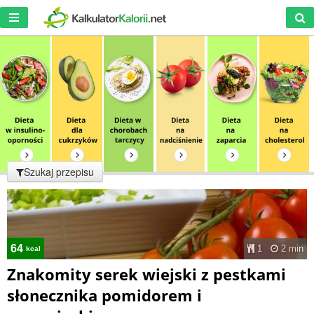
Szukaj przepisu
64
1
2 min
kcal
Znakomity serek wiejski z pestkami
słonecznika pomidorem i