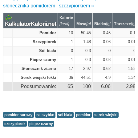
słonecznika pomidorem i szczypiorkiem »
Kalorie
KalkulatorKalorii.net
[kcal]
Masa
[g]
Białka
[g]
Tłuszcze
[g]
Pomidor
10
50.45
0.45
0.1
Szczypiorek
1
1.48
0.06
0.01
Sól biała
0
0.3
0
0
Pieprz czarny
1
0.3
0.03
0.01
Słonecznik ziarno
17
2.97
0.62
1.53
Serek wiejski lekki
36
44.51
4.9
1.34
Podsumowanie:
65
100
6.06
2.98
pomidor surowy
na szybko
sól biała
pomidor
serek wiejski
szczypiorek
pieprz czarny