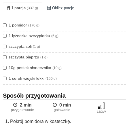
Domowy jogurt owocowy
1 porcja
Oblicz porcję
(337 g)
Jogurt grecki z miodem i cynamonem
Pomarańczowy shake
1 pomidor
(170 g)
Twarożek z rzodkiewką i szczypiorkiem
1 łyżeczka szczypiorku
(5 g)
Smacznego!
szczypta soli
(1 g)
szczypta pieprzu
(1 g)
10g pestek słonecznika
(10 g)
1 serek wiejski lekki
(150 g)
Sposób przygotowania
2 min
0 min
przygotowanie
gotowanie
Łatwy
Pokrój pomidora w kosteczkę.