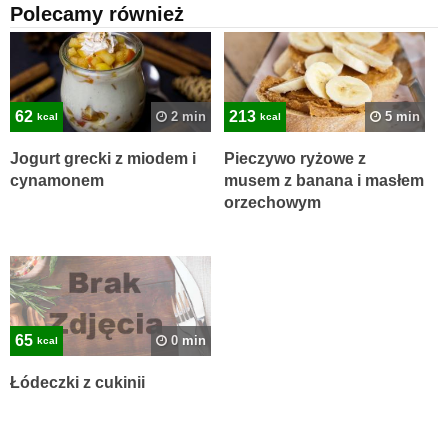
Polecamy również
62
213
2 min
5 min
kcal
kcal
Jogurt grecki z miodem i
Pieczywo ryżowe z
cynamonem
musem z banana i masłem
orzechowym
65
0 min
kcal
Łódeczki z cukinii