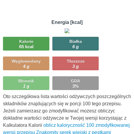
Energia [kcal]
Kalorie
Białka
65 kcal
6 g
Węglowodany
Tłuszcze
4 g
3 g
Błonnik
GDA
1 g
3%
Oto szczegółowa lista wartości odżywczych poszczególnych
składników znajdujących się w porcji 100 tego przepisu.
Jeżeli zamierzasz go zmodyfikować możesz obliczyc
dokładne wartości odżywcze w Twojej wersji korzystając z
Kalkulatora Kalorii
oblicz kaloryczność 100 zmodyfikowanej
wersji przepisu Znakomity serek wiejski z pestkami