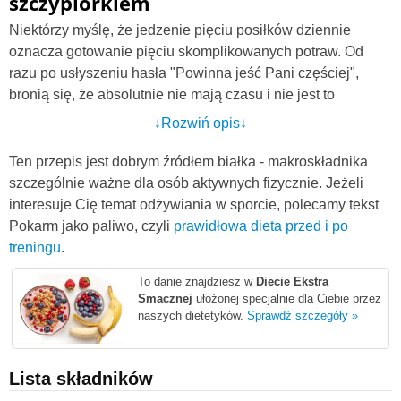
szczypiorkiem
Niektórzy myślę, że jedzenie pięciu posiłków dziennie
oznacza gotowanie pięciu skomplikowanych potraw. Od
razu po usłyszeniu hasła "Powinna jeść Pani częściej",
bronią się, że absolutnie nie mają czasu i nie jest to
możliwe. Nie są w stanie spędzać w kuchni po kilka godzin
↓Rozwiń opis↓
dziennie i tracić ich na gotowanie.
Ten przepis jest dobrym źródłem białka - makroskładnika
Tymczasem posiłek nie musi być wykwintnym daniem.
szczególnie ważne dla osób aktywnych fizycznie. Jeżeli
Posiłek to także przekąski - jabłko, banan, garść orzechów,
interesuje Cię temat odżywiania w sporcie, polecamy tekst
koktajl, jogurt czy serem z tego przepisu. Wystraczą dwie
Pokarm jako paliwo, czyli
prawidłowa dieta przed i po
minuty, wymieszanie trzech, tanich składników i gotowe.
treningu
.
Proste, prawda? :)
To danie znajdziesz w
Diecie Ekstra
Gdybyście potrzebowali innych pomysłów na szybkie
Smacznej
ułożonej specjalnie dla Ciebie przez
przekąski, po które możecie sięgać na przykład na drugie
naszych dietetyków.
Sprawdź szczegóły »
śniadanie, lunch czy podwieczorek, polecam Wam poniższe
przepisy:
Lista składników
Serek wiejski z jabłkiem