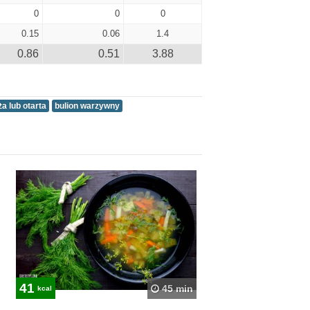
0
0
0
0.15
0.06
1.4
0.86
0.51
3.88
ża lub otarta
bulion warzywny
41
45 min
kcal