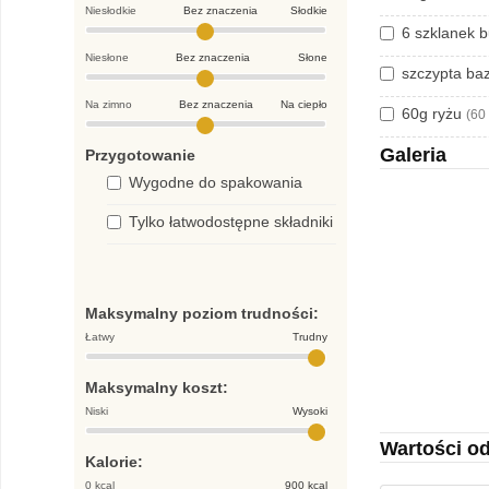
Niesłodkie
Bez znaczenia
Słodkie
6 szklanek 
Niesłone
Bez znaczenia
Słone
szczypta baz
Na zimno
Bez znaczenia
Na ciepło
60g ryżu
(60
Galeria
Przygotowanie
Wygodne do spakowania
Tylko łatwodostępne składniki
Maksymalny poziom trudności:
Łatwy
Trudny
Maksymalny koszt:
Niski
Wysoki
Wartości o
Kalorie:
0 kcal
900 kcal