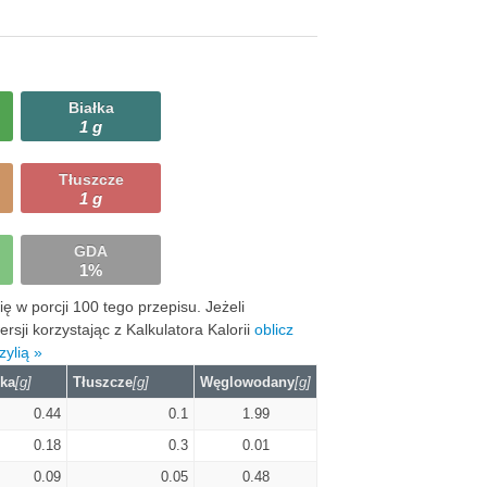
Białka
1 g
Tłuszcze
1 g
GDA
1%
 w porcji 100 tego przepisu. Jeżeli
ji korzystając z Kalkulatora Kalorii
oblicz
ylią »
łka
[g]
Tłuszcze
[g]
Węglowodany
[g]
0.44
0.1
1.99
0.18
0.3
0.01
0.09
0.05
0.48