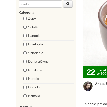
Kategoria:
Zupy
Sałatki
Kanapki
Przekąski
Śniadania
Dania główne
22
Na słodko
kcal
w 100
Napoje
Aneta S
Dodatki
Koktajle
To danie jest o
Posiłek: