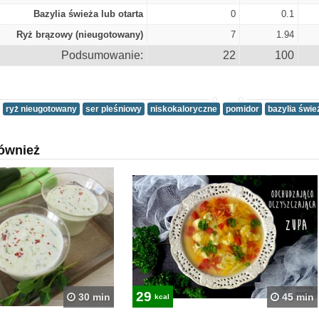
Bazylia świeża lub otarta
0
0.1
Ryż brązowy (nieugotowany)
7
1.94
Podsumowanie:
22
100
ryż nieugotowany
ser pleśniowy
niskokaloryczne
pomidor
bazylia świe
ównież
29
30 min
45 min
kcal