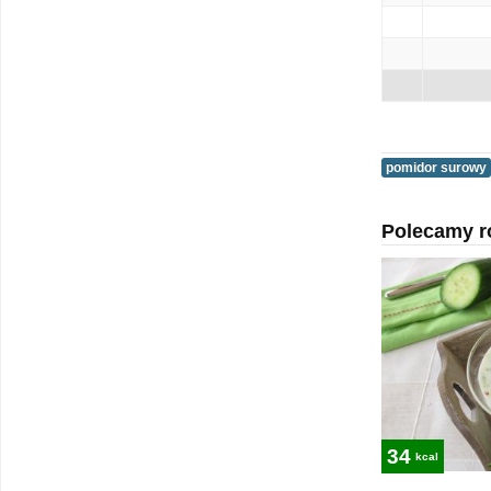
pomidor surowy
Polecamy r
34
kcal