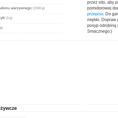
przez sito, aby 
bulionu warzywnego
pomidorowej do
(1500 g)
przepisu
. Do gar
ylii
(3 g)
miękki. Dopraw 
posyp odrobiną s
 g)
Smacznego:)
dżywcze