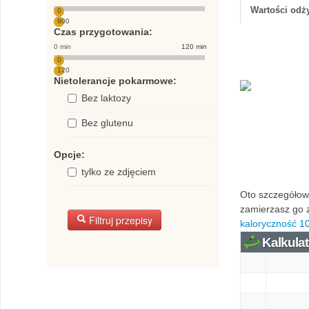
Wartości od
0
900
Czas przygotowania:
0 min
120 min
0
120
Nietolerancje pokarmowe:
Bez laktozy
Bez glutenu
Opcje:
tylko ze zdjęciem
Oto szczegółowa
zamierzasz go z
Filtruj przepisy
kaloryczność 1
Kalkulat