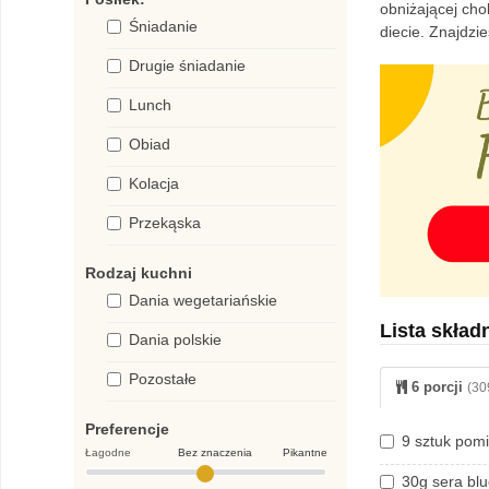
obniżającej cho
Śniadanie
diecie. Znajdz
Drugie śniadanie
Lunch
Obiad
Kolacja
Przekąska
Rodzaj kuchni
Dania wegetariańskie
Lista skład
Dania polskie
Pozostałe
6 porcji
(30
Preferencje
9 sztuk pom
Łagodne
Bez znaczenia
Pikantne
30g sera bl