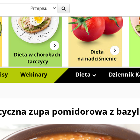
isy
Webinary
Dieta
Dziennik Ka
yczna zupa pomidorowa z bazyl