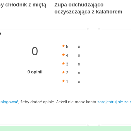
y chłodnik z miętą
Zupa odchudzająco
oczyszczająca z kalafiorem
e
5
0
0
4
0
3
0
0 opinii
2
0
1
0
zalogować
, żeby dodać opinię. Jeżeli nie masz konta
zarejestruj się za