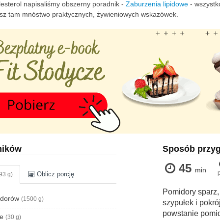
lesterol napisaliśmy obszerny poradnik -
Zaburzenia lipidowe
- wszystko
iesz tam mnóstwo praktycznych, żywieniowych wskazówek.
ników
Sposób przy
45
min
Oblicz porcję
93 g)
Pomidory sparz, 
idorów
(1500 g)
szypułek i pokró
powstanie pomid
ue
(30 g)