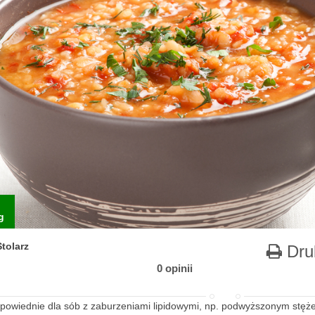
g
tolarz
Dru
0 opinii
dpowiednie dla sób z zaburzeniami lipidowymi, np. podwyższonym stęże