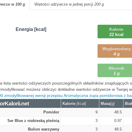
żywcze w
100 g
Wartości odżywcze w jednej porcji
200 g
Energia [kcal]
Kalorie
22 kcal
Węglowodany
4 g
Błonnik
1 g
 lista wartości odżywczych poszczególnych składników znajdujących się
modyfikować możesz obliczyc dokładne wartości odżywcze w Twojej wers
00 zmodyfikowanej wersji przepisu Aromatyczna zupa pomidorowa z baz
orKalorii.net
Kalorie
[kcal]
Masa
[g]
Bia
Pomidor
9
48.5
Ser Blue z niebieską pleśnią
3
0.97
Bulion warzywny
3
48.5