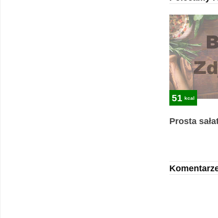
51
kcal
Prosta sała
Komentarz