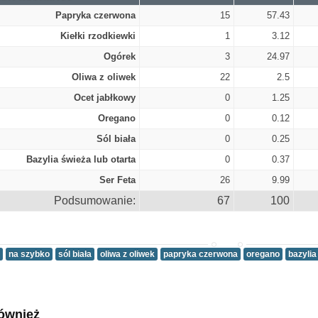
Papryka czerwona
15
57.43
Kiełki rzodkiewki
1
3.12
Ogórek
3
24.97
Oliwa z oliwek
22
2.5
Ocet jabłkowy
0
1.25
Oregano
0
0.12
Sól biała
0
0.25
Bazylia świeża lub otarta
0
0.37
Ser Feta
26
9.99
Podsumowanie:
67
100
na szybko
sól biała
oliwa z oliwek
papryka czerwona
oregano
bazylia
ównież