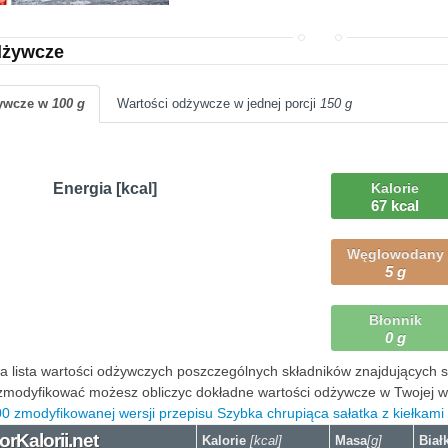
dżywcze
żywcze w
100 g
Wartości odżywcze w jednej porcji
150 g
Energia [kcal]
Kalorie
67 kcal
Węglowodany
5 g
Błonnik
0 g
 lista wartości odżywczych poszczególnych składników znajdujących się
modyfikować możesz obliczyc dokładne wartości odżywcze w Twojej wers
0 zmodyfikowanej wersji przepisu Szybka chrupiąca sałatka z kiełkami 
orKalorii.net
Kalorie
[kcal]
Masa
[g]
Biał