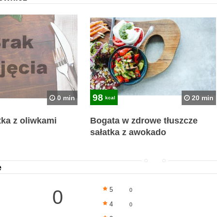
98
0 min
20 min
kcal
tka z oliwkami
Bogata w zdrowe tłuszcze
sałatka z awokado
e
5
0
0
4
0