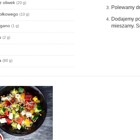
 z oliwek
(20 g)
Polewamy dr
jabłkowego
(10 g)
Dodajemy pok
egano
mieszamy. 
(1 g)
ku
(2 g)
ta
(80 g)