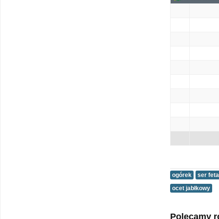
ogórek
ser feta
ocet jabłkowy
Polecamy r