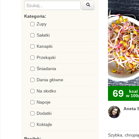
Kategoria:
Zupy
Sałatki
Kanapki
Przekąski
Śniadania
Dania główne
69
Na słodko
kcal
w 100
Napoje
Aneta S
Dodatki
Koktajle
Szybka, chrupią
Posiłek: