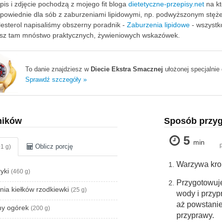
pis i zdjęcie pochodzą z mojego fit bloga
dietetyczne-przepisy.net
na kt
dpowiednie dla sób z zaburzeniami lipidowymi, np. podwyższonym stęże
lesterol napisaliśmy obszerny poradnik -
Zaburzenia lipidowe
- wszystko
iesz tam mnóstwo praktycznych, żywieniowych wskazówek.
To danie znajdziesz w
Diecie Ekstra Smacznej
ułożonej specjalnie 
Sprawdź szczegóły »
ników
Sposób przy
5
min
Oblicz porcję
1 g)
Warzywa kroi
ryki
(460 g)
Przygotowuje
nia kiełków rzodkiewki
(25 g)
wody i przyp
aż powstanie
ony ogórek
(200 g)
przyprawy.