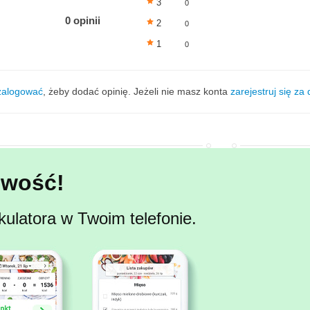
3
0
0 opinii
2
0
1
0
zalogować
, żeby dodać opinię. Jeżeli nie masz konta
zarejestruj się za
wość!
kulatora w Twoim telefonie.