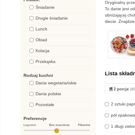
Oryginalny prze
Śniadanie
To danie jest o
obniżającej cho
Drugie śniadanie
diecie. Znajdz
Lunch
Obiad
Kolacja
Przekąska
Lista skład
Rodzaj kuchni
Dania wegetariańskie
2 porcje
(80
Dania polskie
2 sztuki pap
Pozostałe
pół opakowa
Preferencje
Łagodne
Bez znaczenia
Pikantne
1 długi ziel