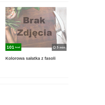
101
5 min
kcal
Kolorowa sałatka z fasoli