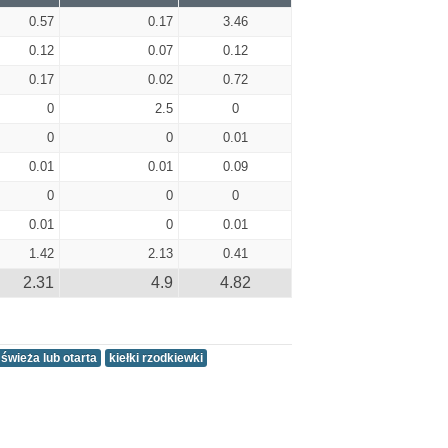
0.57
0.17
3.46
0.12
0.07
0.12
0.17
0.02
0.72
0
2.5
0
0
0
0.01
0.01
0.01
0.09
0
0
0
0.01
0
0.01
1.42
2.13
0.41
2.31
4.9
4.82
 świeża lub otarta
kiełki rzodkiewki