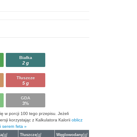
Białka
2 g
Tłuszcze
5 g
GDA
3%
 w porcji 100 tego przepisu. Jeżeli
ji korzystając z Kalkulatora Kalorii
oblicz
i serem feta »
ka
[g]
Tłuszcze
[g]
Węglowodany
[g]