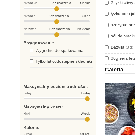
2 łyżki oliwy
Niesłodkie
Bez znaczenia
Słodkie
łyżka octu 
Niesłone
Bez znaczenia
Słone
szczypta or
Na zimno
Bez znaczenia
Na ciepło
sól do sma
Przygotowanie
Bazylia
(3 g)
Wygodne do spakowania
80g sera fe
Tylko łatwodostępne składniki
Galeria
Maksymalny poziom trudności:
Łatwy
Trudny
Maksymalny koszt:
Niski
Wysoki
Kalorie:
0 kcal
900 kcal