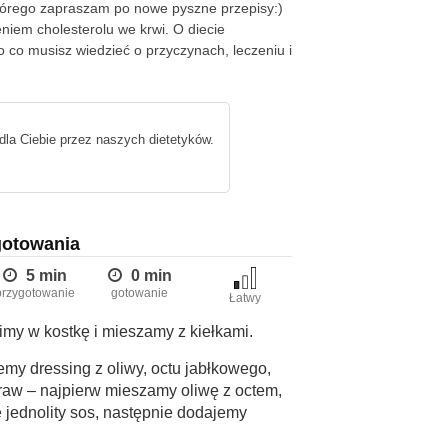
órego zapraszam po nowe pyszne przepisy:)
niem cholesterolu we krwi. O diecie
 co musisz wiedzieć o przyczynach, leczeniu i
dla Ciebie przez naszych dietetyków.
gotowania
5 min
0 min
przygotowanie
gotowanie
Łatwy
my w kostkę i mieszamy z kiełkami.
my dressing z oliwy, octu jabłkowego,
raw – najpierw mieszamy oliwę z octem,
 jednolity sos, następnie dodajemy