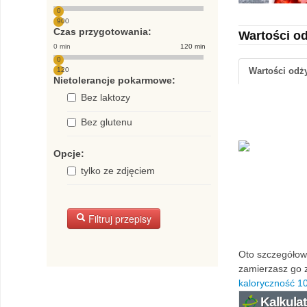
0
900
Czas przygotowania:
Wartości o
0 min
120 min
0
120
Wartości od
Nietolerancje pokarmowe:
Bez laktozy
Bez glutenu
Opcje:
tylko ze zdjęciem
Filtruj przepisy
Oto szczegółowa
zamierzasz go z
kaloryczność 10
Kalkulat