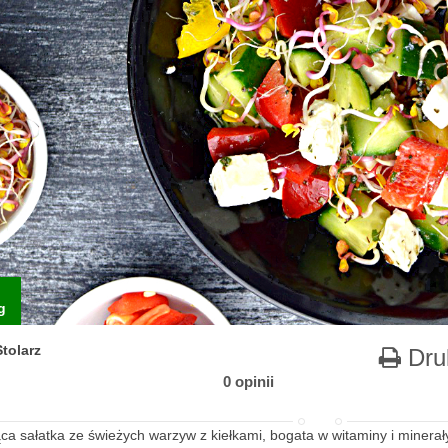
g
tolarz
Dru
0 opinii
ca sałatka ze świeżych warzyw z kiełkami, bogata w witaminy i minerały