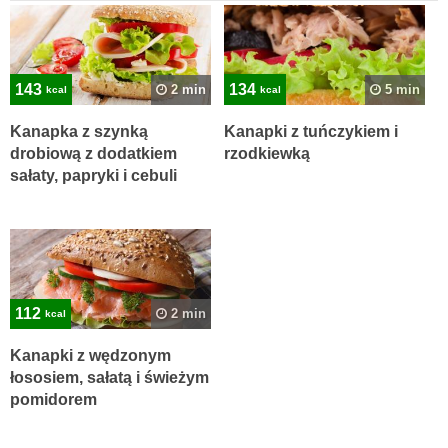
143
134
2 min
5 min
kcal
kcal
Kanapka z szynką
Kanapki z tuńczykiem i
drobiową z dodatkiem
rzodkiewką
sałaty, papryki i cebuli
112
2 min
kcal
Kanapki z wędzonym
łososiem, sałatą i świeżym
pomidorem