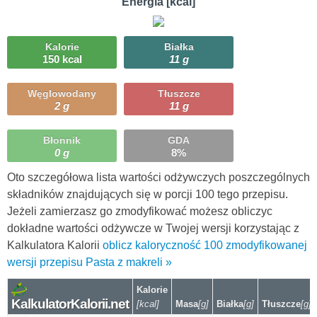
Energia [kcal]
Kalorie
Białka
150 kcal
11 g
Węglowodany
Tłuszcze
2 g
11 g
Błonnik
GDA
0 g
8%
Oto szczegółowa lista wartości odżywczych poszczególnych
składników znajdujących się w porcji 100 tego przepisu.
Jeżeli zamierzasz go zmodyfikować możesz obliczyc
dokładne wartości odżywcze w Twojej wersji korzystając z
Kalkulatora Kalorii
oblicz kaloryczność 100 zmodyfikowanej
wersji przepisu Pasta z makreli »
Kalorie
KalkulatorKalorii.net
[kcal]
Masa
[g]
Białka
[g]
Tłuszcze
[g]