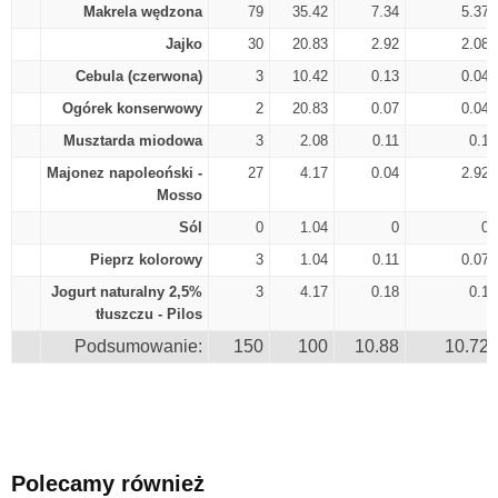
Makrela wędzona
79
35.42
7.34
5.37
Jajko
30
20.83
2.92
2.08
Cebula (czerwona)
3
10.42
0.13
0.04
Ogórek konserwowy
2
20.83
0.07
0.04
Musztarda miodowa
3
2.08
0.11
0.1
Majonez napoleoński -
27
4.17
0.04
2.92
Mosso
Sól
0
1.04
0
0
Pieprz kolorowy
3
1.04
0.11
0.07
Jogurt naturalny 2,5%
3
4.17
0.18
0.1
tłuszczu - Pilos
Podsumowanie:
150
100
10.88
10.72
Polecamy również