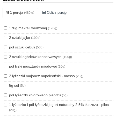
1 porcja
Oblicz porcję
(480 g)
170g makreli wędzonej
(170g)
2 sztuki jajko
(100g)
pół sztuki cebuli
(50g)
2 sztuki ogórków konserwowych
(100g)
pół łyżki musztardy miodowej
(10g)
2 łyżeczki majonez napoleoński - mosso
(20g)
5g sól
(5g)
pół łyżeczki kolorowego pieprzu
(5g)
1 łyżeczka i pół łyżeczki jogurt naturalny 2,5% tłuszczu - pilos
(20g)