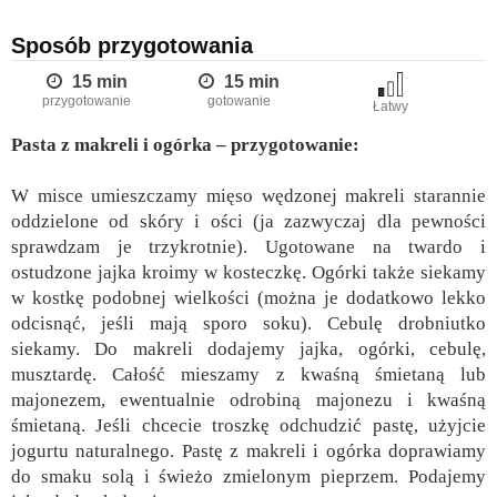
Sposób przygotowania
15 min
15 min
przygotowanie
gotowanie
Łatwy
Pasta z makreli i ogórka – przygotowanie:
W misce umieszczamy mięso wędzonej makreli starannie
oddzielone od skóry i ości (ja zazwyczaj dla pewności
sprawdzam je trzykrotnie). Ugotowane na twardo i
ostudzone jajka kroimy w kosteczkę. Ogórki także siekamy
w kostkę podobnej wielkości (można je dodatkowo lekko
odcisnąć, jeśli mają sporo soku). Cebulę drobniutko
siekamy. Do makreli dodajemy jajka, ogórki, cebulę,
musztardę. Całość mieszamy z kwaśną śmietaną lub
majonezem, ewentualnie odrobiną majonezu i kwaśną
śmietaną. Jeśli chcecie troszkę odchudzić pastę, użyjcie
jogurtu naturalnego. Pastę z makreli i ogórka doprawiamy
do smaku solą i świeżo zmielonym pieprzem. Podajemy