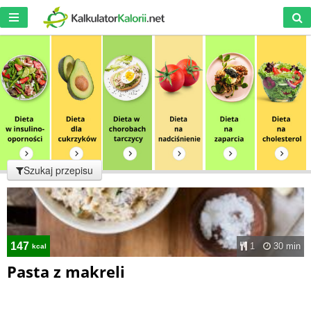
Szukaj przepisu
147
1
30 min
kcal
Pasta z makreli