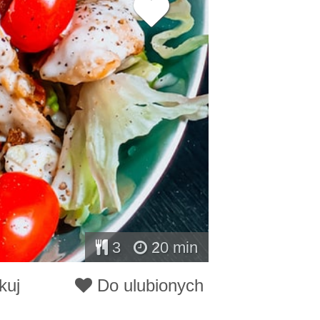
3
20 min
kuj
Do ulubionych