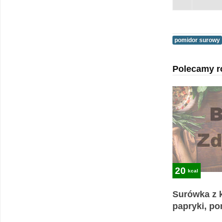
pomidor surowy
Polecamy r
20
kcal
Surówka z k
papryki, po