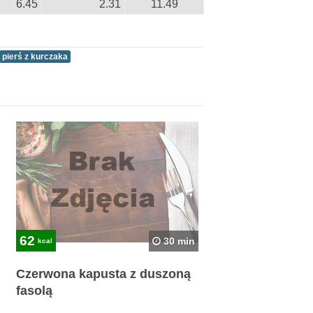
6.45
2.31
11.49
pierś z kurczaka
62
30 min
kcal
Czerwona kapusta z duszoną
fasolą