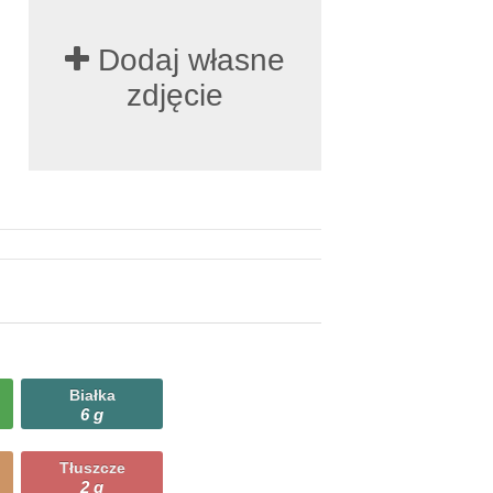
Dodaj własne
zdjęcie
Białka
6 g
Tłuszcze
2 g