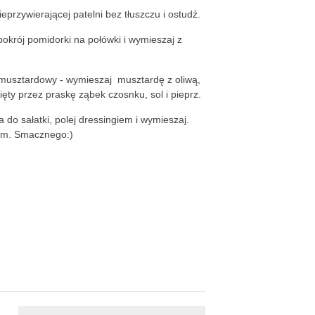
przywierającej patelni bez tłuszczu i ostudź.
okrój pomidorki na połówki i wymieszaj z
 musztardowy - wymieszaj musztardę z oliwą,
ięty przez praskę ząbek czosnku, sol i pieprz.
 do sałatki, polej dressingiem i wymieszaj.
em. Smacznego:)