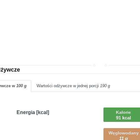
dżywcze
żywcze w
100 g
Wartości odżywcze w jednej porcji
190 g
Energia [kcal]
Kalorie
91 kcal
Węglowodany
11 g