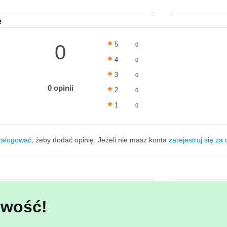
e
5
0
0
4
0
3
0
0 opinii
2
0
1
0
zalogować
, żeby dodać opinię. Jeżeli nie masz konta
zarejestruj się za
wość!