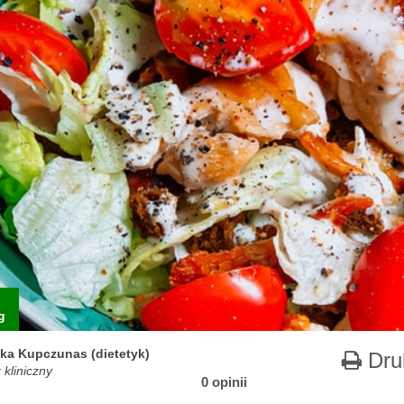
g
ka Kupczunas (dietetyk)
Dru
 kliniczny
0 opinii