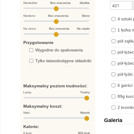
Niesłodkie
Bez znaczenia
Słodkie
Niesłone
Bez znaczenia
Słone
4 sztuki
Na zimno
Bez znaczenia
Na ciepło
1 łyżka
pół ząb
Przygotowanie
Wygodne do spakowania
pół łyże
Tylko łatwodostępne składniki
pół łyżec
pół łyżki
6 garści
Maksymalny poziom trudności:
Łatwy
Trudny
89g kurc
Maksymalny koszt:
2 kromk
Niski
Wysoki
Galeria
Kalorie:
0 kcal
900 kcal