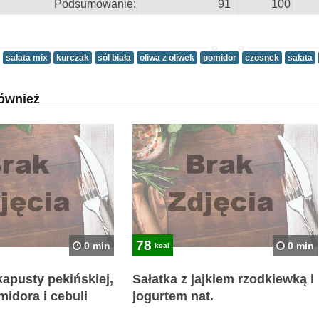
Podsumowanie:
91
100
sałata mix
kurczak
sól biała
oliwa z oliwek
pomidor
czosnek
sałata
ównież
78
0 min
0 min
kcal
apusty pekińskiej,
Sałatka z jajkiem rzodkiewką i
midora i cebuli
jogurtem nat.