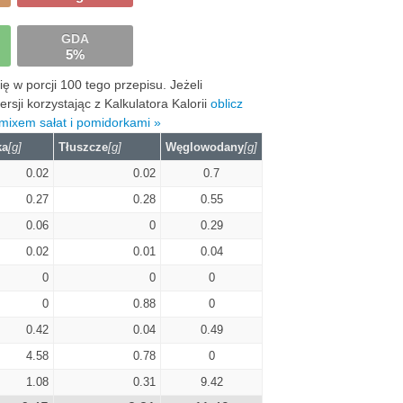
GDA
5%
 w porcji 100 tego przepisu. Jeżeli
ji korzystając z Kalkulatora Kalorii
oblicz
mixem sałat i pomidorkami »
ka
[g]
Tłuszcze
[g]
Węglowodany
[g]
0.02
0.02
0.7
0.27
0.28
0.55
0.06
0
0.29
0.02
0.01
0.04
0
0
0
0
0.88
0
0.42
0.04
0.49
4.58
0.78
0
1.08
0.31
9.42