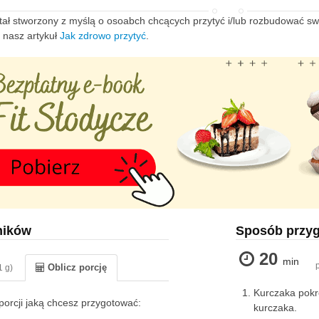
tał stworzony z myślą o osoabch chcących przytyć i/lub rozbudować swo
y nasz artykuł
Jak zdrowo przytyć
.
ników
Sposób przy
20
min
Oblicz porcję
1 g)
Kurczaka pokr
orcji jaką chcesz przygotować:
kurczaka.