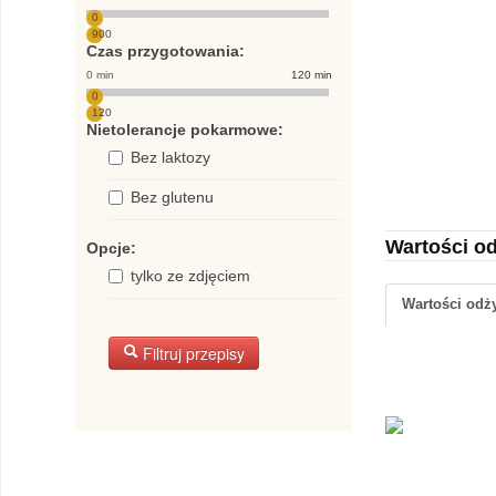
0
900
Czas przygotowania:
0 min
120 min
0
120
Nietolerancje pokarmowe:
Bez laktozy
Bez glutenu
Wartości o
Opcje:
tylko ze zdjęciem
Wartości od
Filtruj przepisy