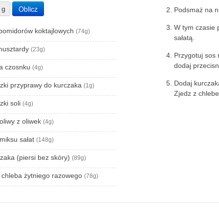
Oblicz
g
Podsmaż na nie
W tym czasie p
 pomidorów koktajlowych
(74g)
sałatą.
 musztardy
(23g)
Przygotuj sos
dodaj przecisn
ka czosnku
(4g)
Dodaj kurczaka
czki przyprawy do kurczaka
(1g)
Zjedz z chleb
zki soli
(4g)
 oliwy z oliwek
(4g)
 miksu sałat
(148g)
zaka (piersi bez skóry)
(89g)
i chleba żytniego razowego
(78g)