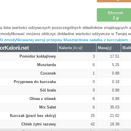
Błonnik
1 g
 lista wartości odżywczych poszczególnych składników znajdujących się
modyfikować możesz obliczyc dokładne wartości odżywcze w Twojej wers
00 zmodyfikowanej wersji przepisu Musztardowa sałatka z kurczakiem, 
orKalorii.net
Kalorie
[kcal]
Masa
[g]
Biał
Pomidor koktajlowy
3
17.51
Musztarda
6
5.25
Czosnek
1
0.88
Przyprawa do kurczaka
0
0.18
Sól biała
0
0.88
Oliwa z oliwek
8
0.88
Mix Sałat
6
35.03
Kurczak (pierś bez skóry)
25
21.02
Chleb żytni razowy
42
18.39