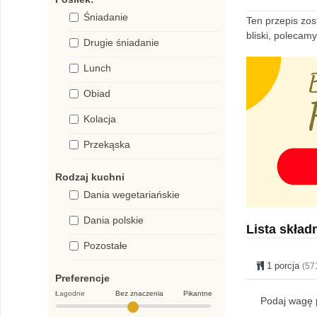
Śniadanie
Ten przepis zos
bliski, polecam
Drugie śniadanie
Lunch
Obiad
Kolacja
Przekąska
Rodzaj kuchni
Dania wegetariańskie
Dania polskie
Lista skład
Pozostałe
1 porcja
(57
Preferencje
Łagodne
Bez znaczenia
Pikantne
Podaj wagę p