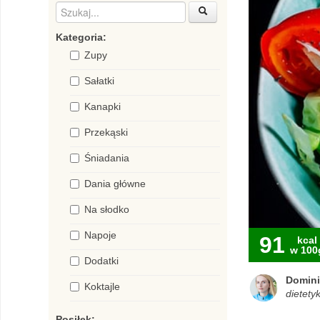
Kategoria:
Zupy
Sałatki
Kanapki
Przekąski
Śniadania
Dania główne
Na słodko
Napoje
91
kcal
w 100
Dodatki
Domini
Koktajle
dietetyk
Posiłek: