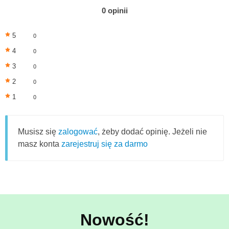
0 opinii
5
0
4
0
3
0
2
0
1
0
Musisz się
zalogować
, żeby dodać opinię. Jeżeli nie
masz konta
zarejestruj się za darmo
Nowość!