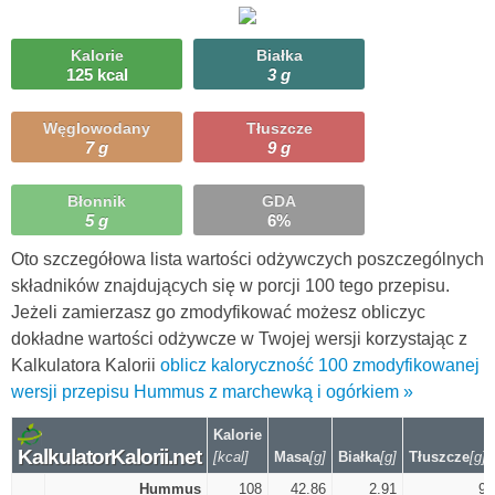
Kalorie
Białka
125 kcal
3 g
Węglowodany
Tłuszcze
7 g
9 g
Błonnik
GDA
5 g
6%
Oto szczegółowa lista wartości odżywczych poszczególnych
składników znajdujących się w porcji 100 tego przepisu.
Jeżeli zamierzasz go zmodyfikować możesz obliczyc
dokładne wartości odżywcze w Twojej wersji korzystając z
Kalkulatora Kalorii
oblicz kaloryczność 100 zmodyfikowanej
wersji przepisu Hummus z marchewką i ogórkiem »
Kalorie
KalkulatorKalorii.net
[kcal]
Masa
[g]
Białka
[g]
Tłuszcze
[g]
Hummus
108
42.86
2.91
9