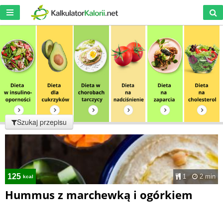
Szukaj przepisu
125
1
2 min
kcal
Hummus z marchewką i ogórkiem