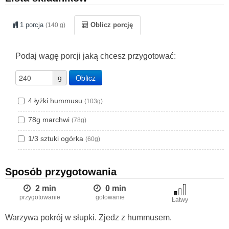
1 porcja
Oblicz porcję
(140 g)
Podaj wagę porcji jaką chcesz przygotować:
Oblicz
g
4 łyżki hummusu
(103g)
78g marchwi
(78g)
1/3 sztuki ogórka
(60g)
Sposób przygotowania
2 min
0 min
przygotowanie
gotowanie
Łatwy
Warzywa pokrój w słupki. Zjedz z hummusem.