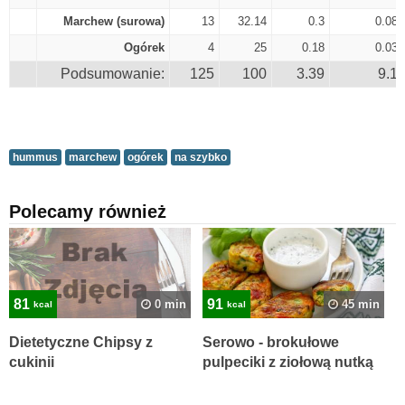
Marchew (surowa)
13
32.14
0.3
0.08
Ogórek
4
25
0.18
0.03
Podsumowanie:
125
100
3.39
9.1
hummus
marchew
ogórek
na szybko
Polecamy również
81
91
0 min
45 min
kcal
kcal
Dietetyczne Chipsy z
Serowo - brokułowe
cukinii
pulpeciki z ziołową nutką