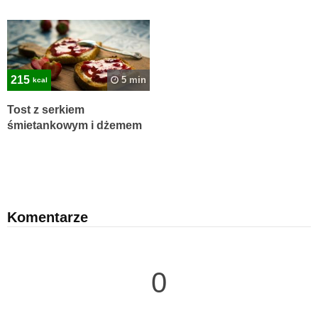
215
5 min
kcal
Tost z serkiem
śmietankowym i dżemem
Komentarze
0