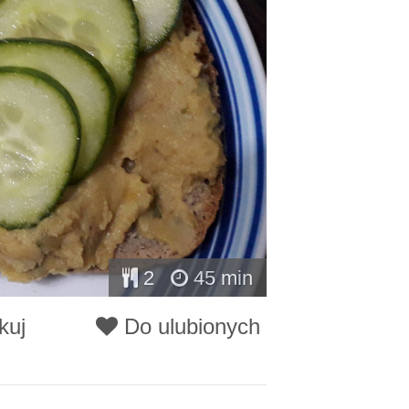
2
45 min
kuj
Do ulubionych