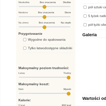
Niesłodkie
Bez znaczenia
Słodkie
pół sztuki c
Niesłone
Bez znaczenia
Słone
5 łyżek natk
Na zimno
Bez znaczenia
Na ciepło
pół łyżki ol
Przygotowanie
Galeria
Wygodne do spakowania
Tylko łatwodostępne składniki
Maksymalny poziom trudności:
Łatwy
Trudny
Maksymalny koszt:
Niski
Wysoki
Wartości o
Kalorie:
0 kcal
900 kcal