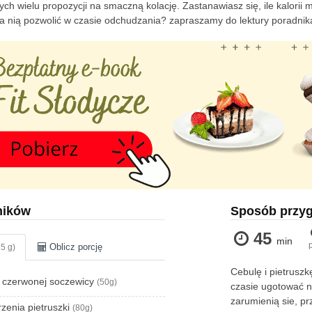
ych wielu propozycji na smaczną kolację. Zastanawiasz się, ile kalorii
a nią pozwolić w czasie odchudzania? zapraszamy do lektury poradni
ników
Sposób przy
45
min
Oblicz porcję
5 g)
Cebulę i pietruszk
i czerwonej soczewicy
(50g)
czasie ugotować n
zarumienią sie, pr
rzenia pietruszki
(80g)