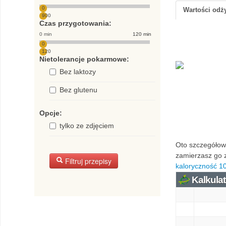
0
Wartości od
900
Czas przygotowania:
0 min
120 min
0
120
Nietolerancje pokarmowe:
Bez laktozy
Bez glutenu
Opcje:
tylko ze zdjęciem
Oto szczegółowa
zamierzasz go z
Filtruj przepisy
kaloryczność 10
Kalkulat