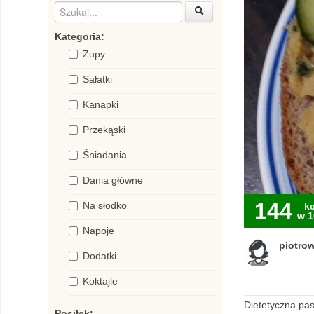
Kategoria:
Zupy
Sałatki
Kanapki
Przekąski
Śniadania
Dania główne
144
Na słodko
kc
w 1
Napoje
piotro
Dodatki
Koktajle
Dietetyczna pas
Posiłek: