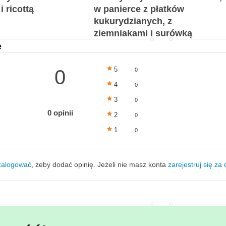
i ricottą
w panierce z płatków
kukurydzianych, z
ziemniakami i surówką
e
5
0
0
4
0
3
0
0 opinii
2
0
1
0
zalogować
, żeby dodać opinię. Jeżeli nie masz konta
zarejestruj się za