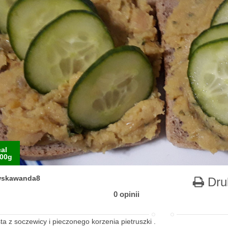
al
00g
wskawanda8
Dru
0 opinii
ta z soczewicy i pieczonego korzenia pietruszki .