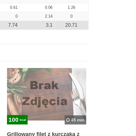
0.61
0.06
1.26
0
2.14
0
7.74
3.1
20.71
100
45 min
kcal
Grillowany filet z kurczaka z