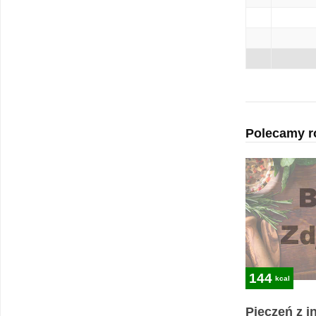
Polecamy r
144
kcal
Pieczeń z i