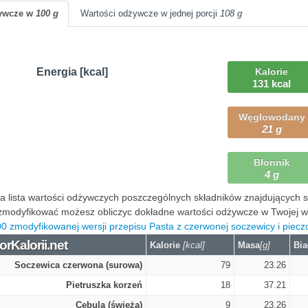
żywcze w
100 g
Wartości odżywcze w jednej porcji
108 g
Energia [kcal]
Kalorie
131 kcal
Węglowodany
21 g
Błonnik
4 g
 lista wartości odżywczych poszczególnych składników znajdujących się
modyfikować możesz obliczyc dokładne wartości odżywcze w Twojej wers
0 zmodyfikowanej wersji przepisu Pasta z czerwonej soczewicy i pieczon
orKalorii.net
Kalorie
[kcal]
Masa
[g]
Bia
Soczewica czerwona (surowa)
79
23.26
Pietruszka korzeń
18
37.21
Cebula (świeża)
9
23.26