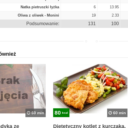
Natka pietruszki łyżka
6
13.95
Oliwa z oliwek - Monini
19
2.33
Podsumowanie:
131
100
ównież
80
60 min
60 min
kcal
ndyka ze
Dietetyczny kotlet z kurczaka,