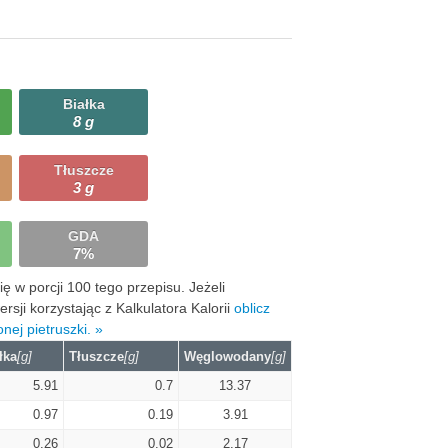
Białka
8 g
Tłuszcze
3 g
GDA
7%
 w porcji 100 tego przepisu. Jeżeli
ji korzystając z Kalkulatora Kalorii
oblicz
ej pietruszki. »
łka
[g]
Tłuszcze
[g]
Węglowodany
[g]
5.91
0.7
13.37
0.97
0.19
3.91
0.26
0.02
2.17