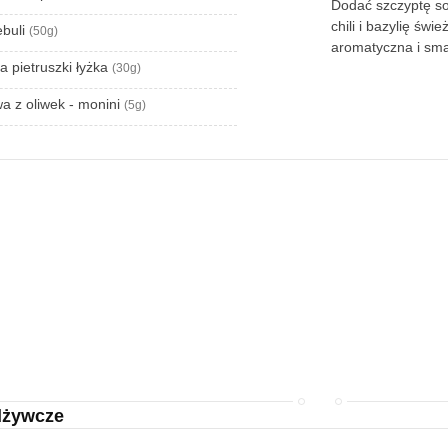
Dodać szczyptę sol
chili i bazylię św
ebuli
(50g)
aromatyczna i sm
a pietruszki łyżka
(30g)
iwa z oliwek - monini
(5g)
dżywcze