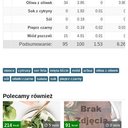
Oliwa z oliwek
34
3.85
0
3.85
Sok z cytryny
0
1.92
0.01
0
Sól
0
0.19
0
0
Pieprz czarny
0
0.19
0.02
0.01
Miód pszczeli
15
4.81
0.01
0
Podsumowanie:
95
100
1.53
6.26
owoce
cytrusy
ser feta
mięta liście
miód
arbuz
oliwa z oliwek
sól
oliwki czarne
sałata
sok
pieprz czarny
Polecamy również
214
91
5 min
0 min
kcal
kcal