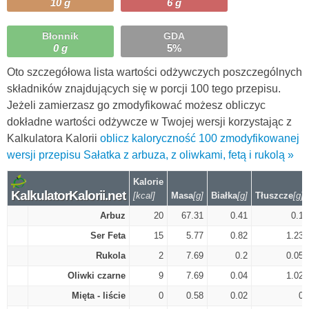
10 g
6 g
Błonnik
GDA
0 g
5%
Oto szczegółowa lista wartości odżywczych poszczególnych
składników znajdujących się w porcji 100 tego przepisu.
Jeżeli zamierzasz go zmodyfikować możesz obliczyc
dokładne wartości odżywcze w Twojej wersji korzystając z
Kalkulatora Kalorii
oblicz kaloryczność 100 zmodyfikowanej
wersji przepisu Sałatka z arbuza, z oliwkami, fetą i rukolą »
Kalorie
KalkulatorKalorii.net
[kcal]
Masa
[g]
Białka
[g]
Tłuszcze
[g]
Arbuz
20
67.31
0.41
0.1
Ser Feta
15
5.77
0.82
1.23
Rukola
2
7.69
0.2
0.05
Oliwki czarne
9
7.69
0.04
1.02
Mięta - liście
0
0.58
0.02
0