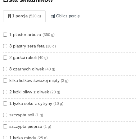
1 porcja
Oblicz porcję
(520 g)
1 plaster arbuza
(350 g)
3 plastry sera feta
(30 g)
2 garści rukoli
(40 g)
8 czarnych oliwek
(40 g)
kilka listków świeżej mięty
(3 g)
2 łyżki oliwy z oliwek
(20 g)
1 łyżka soku z cytryny
(10 g)
szczypta soli
(1 g)
szczypta pieprzu
(1 g)
1 łyżka miodu
(25 g)