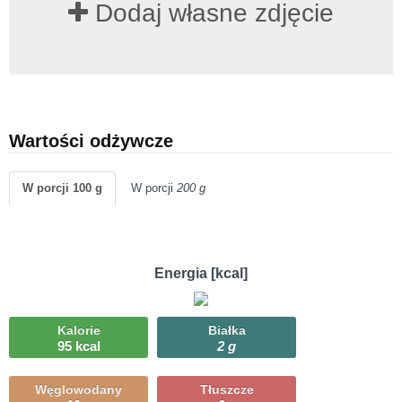
Dodaj własne zdjęcie
Wartości odżywcze
W porcji 100 g
W porcji
200 g
Energia [kcal]
Kalorie
Białka
95 kcal
2 g
Węglowodany
Tłuszcze