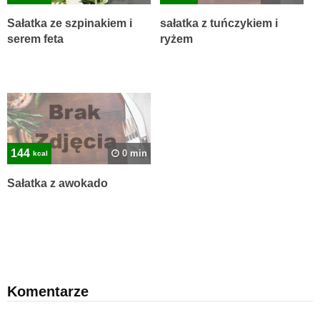
Sałatka ze szpinakiem i
sałatka z tuńczykiem i
serem feta
ryżem
144
0 min
kcal
Sałatka z awokado
Komentarze