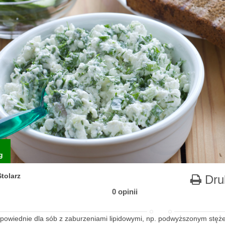
g
tolarz
Dru
0 opinii
dpowiednie dla sób z zaburzeniami lipidowymi, np. podwyższonym stęże