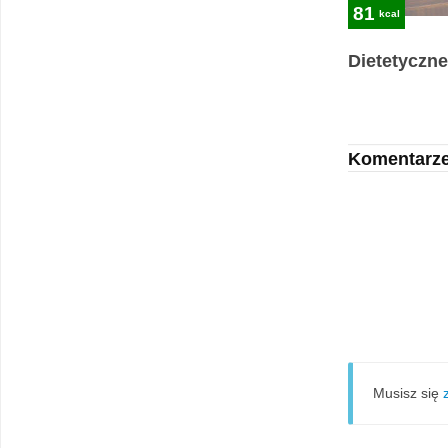
81
kcal
Dietetyczne
Komentarz
Musisz się