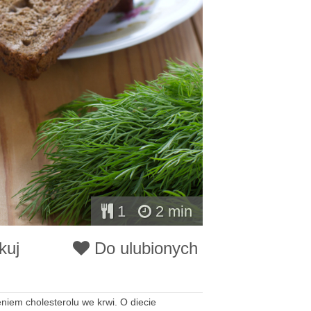
1
2 min
kuj
Do ulubionych
niem cholesterolu we krwi. O diecie