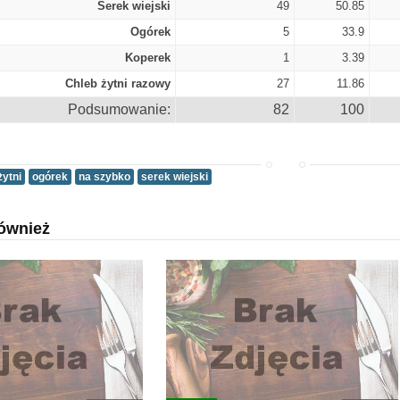
Serek wiejski
49
50.85
Ogórek
5
33.9
Koperek
1
3.39
Chleb żytni razowy
27
11.86
Podsumowanie:
82
100
żytni
ogórek
na szybko
serek wiejski
ównież