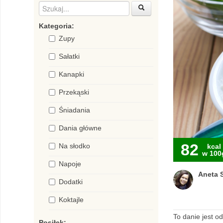
Kategoria:
Zupy
Sałatki
Kanapki
Przekąski
Śniadania
Dania główne
82
Na słodko
kcal
w 100
Napoje
Aneta S
Dodatki
Koktajle
To danie jest o
Posiłek: