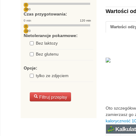
0
900
Wartości o
Czas przygotowania:
0 min
120 min
0
Wartości od
120
Nietolerancje pokarmowe:
Bez laktozy
Bez glutenu
Opcje:
tylko ze zdjęciem
Filtruj przepisy
Oto szczegółowa
zamierzasz go z
kaloryczność 10
Kalkulat