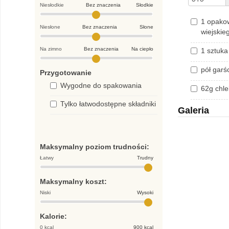
Niesłodkie
Bez znaczenia
Słodkie
1 opakow
Niesłone
Bez znaczenia
Słone
wiejski
Na zimno
Bez znaczenia
Na ciepło
1 sztuk
pół garś
Przygotowanie
Wygodne do spakowania
62g chl
Tylko łatwodostępne składniki
Galeria
Maksymalny poziom trudności:
Łatwy
Trudny
Maksymalny koszt:
Niski
Wysoki
Kalorie:
0 kcal
900 kcal