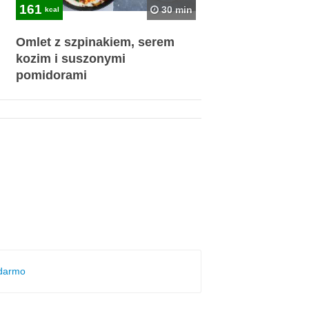
161
30 min
kcal
Omlet z szpinakiem, serem
kozim i suszonymi
pomidorami
 darmo