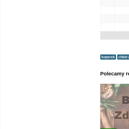
koperek
chleb 
Polecamy r