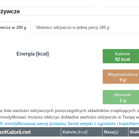
dżywcze
żywcze w
100 g
Wartości odżywcze w jednej porcji
295 g
Energia [kcal]
Kalorie
82 kcal
Węglowodany
9 g
Błonnik
1 g
 lista wartości odżywczych poszczególnych składników znajdujących się
modyfikować możesz obliczyc dokładne wartości odżywcze w Twojej wers
0 zmodyfikowanej wersji przepisu Serek wiejski z ogórkiem i koperkie
orKalorii.net
Kalorie
[kcal]
Masa
[g]
Biał