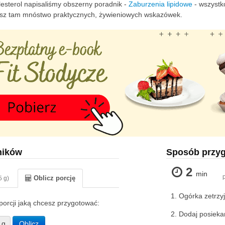
lesterol napisaliśmy obszerny poradnik -
Zaburzenia lipidowe
- wszystko
iesz tam mnóstwo praktycznych, żywieniowych wskazówek.
ników
Sposób przy
2
min
Oblicz porcję
5 g)
Ogórka zetrzyj
orcji jaką chcesz przygotować:
Dodaj posieka
Oblicz
g