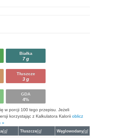
Białka
7 g
Tłuszcze
3 g
GDA
4%
 w porcji 100 tego przepisu. Jeżeli
ji korzystając z Kalkulatora Kalorii
oblicz
m »
ka
[g]
Tłuszcze
[g]
Węglowodany
[g]