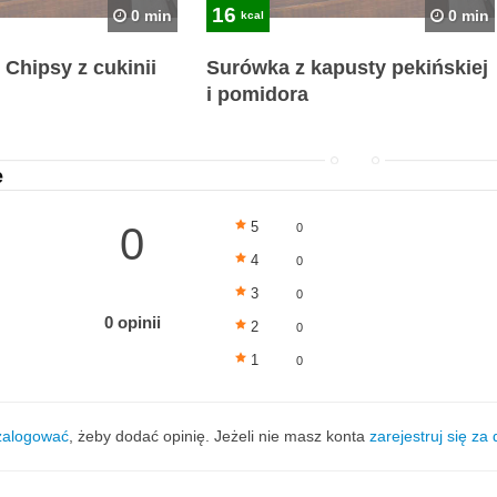
16
0 min
0 min
kcal
 Chipsy z cukinii
Surówka z kapusty pekińskiej
i pomidora
e
5
0
0
4
0
3
0
0 opinii
2
0
1
0
zalogować
, żeby dodać opinię. Jeżeli nie masz konta
zarejestruj się za