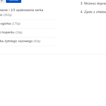
Możesz dopraw
anie i 1/3 opakowania serka
Zjedz z chleb
ego
(262g)
a ogórka
(175g)
ci koperku
(18g)
eba żytniego razowego
(62g)