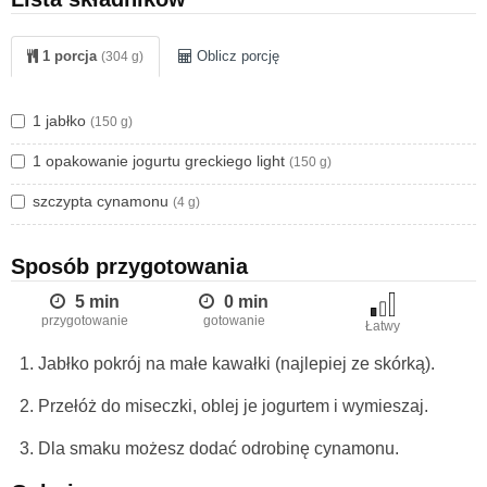
1 porcja
Oblicz porcję
(304 g)
1 jabłko
(150 g)
1 opakowanie jogurtu greckiego light
(150 g)
szczypta cynamonu
(4 g)
Sposób przygotowania
5 min
0 min
przygotowanie
gotowanie
Łatwy
Jabłko pokrój na małe kawałki (najlepiej ze skórką).
Przełóż do miseczki, oblej je jogurtem i wymieszaj.
Dla smaku możesz dodać odrobinę cynamonu.