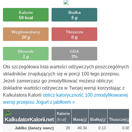
Kalorie
Białka
59 kcal
5 g
Węglowodany
Tłuszcze
10 g
0 g
Błonnik
GDA
1 g
3%
Oto szczegółowa lista wartości odżywczych poszczególnych
składników znajdujących się w porcji 100 tego przepisu.
Jeżeli zamierzasz go zmodyfikować możesz obliczyc
dokładne wartości odżywcze w Twojej wersji korzystając z
Kalkulatora Kalorii
oblicz kaloryczność 100 zmodyfikowanej
wersji przepisu Jogurt z jabłkiem »
Kalorie
KalkulatorKalorii.net
[kcal]
Masa
[g]
Białka
[g]
Tłuszcze
[g]
Jabłko (świeży owoc)
28
49.34
0.13
0.08