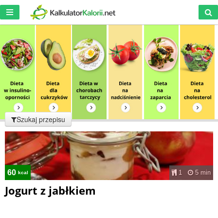
Szukaj przepisu
60
1
5 min
kcal
Jogurt z jabłkiem