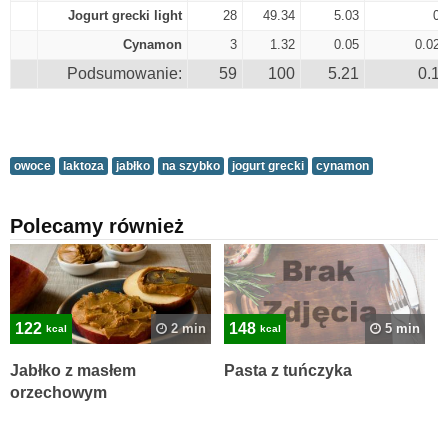
Jogurt grecki light
28
49.34
5.03
0
Cynamon
3
1.32
0.05
0.02
Podsumowanie:
59
100
5.21
0.1
owoce
laktoza
jabłko
na szybko
jogurt grecki
cynamon
Polecamy również
122
148
2 min
5 min
kcal
kcal
Jabłko z masłem
Pasta z tuńczyka
orzechowym