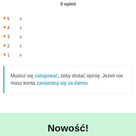
0 opinii
5
0
4
0
3
0
2
0
1
0
Musisz się
zalogować
, żeby dodać opinię. Jeżeli nie
masz konta
zarejestruj się za darmo
Nowość!