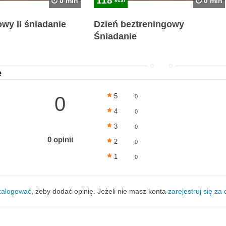
118
0 min
0 min
kcal
wy II śniadanie
Dzień beztreningowy
Śniadanie
e
5
0
0
4
0
3
0
0 opinii
2
0
1
0
zalogować
, żeby dodać opinię. Jeżeli nie masz konta
zarejestruj się za