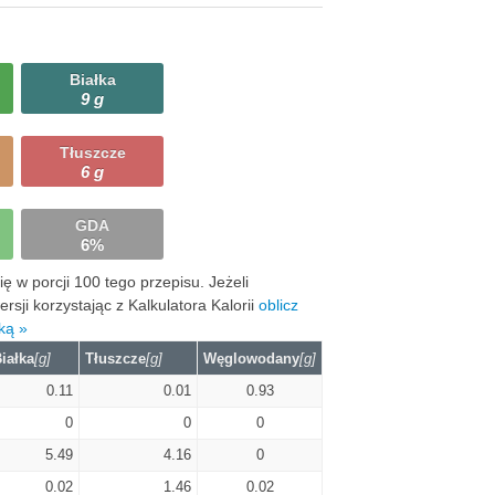
Białka
9 g
Tłuszcze
6 g
GDA
6%
 w porcji 100 tego przepisu. Jeżeli
ji korzystając z Kalkulatora Kalorii
oblicz
ką »
iałka
[g]
Tłuszcze
[g]
Węglowodany
[g]
0.11
0.01
0.93
0
0
0
5.49
4.16
0
0.02
1.46
0.02