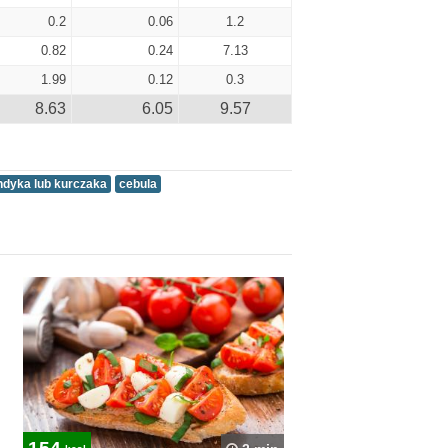
0.2
0.06
1.2
0.82
0.24
7.13
1.99
0.12
0.3
8.63
6.05
9.57
indyka lub kurczaka
cebula