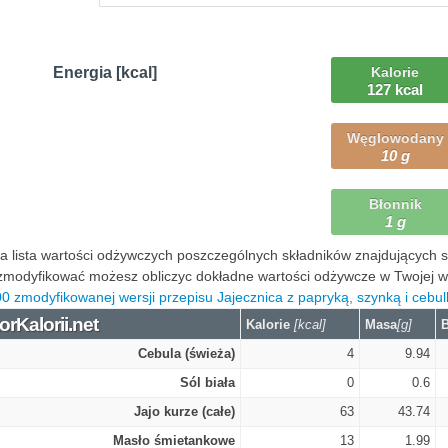
Energia [kcal]
Kalorie
127 kcal
Węglowodany
10 g
Błonnik
1 g
 lista wartości odżywczych poszczególnych składników znajdujących się
modyfikować możesz obliczyc dokładne wartości odżywcze w Twojej wers
0 zmodyfikowanej wersji przepisu Jajecznica z papryką, szynką i cebul
orKalorii.net
Kalorie
[kcal]
Masa
[g]
B
Cebula (świeża)
4
9.94
Sól biała
0
0.6
Jajo kurze (całe)
63
43.74
Masło śmietankowe
13
1.99