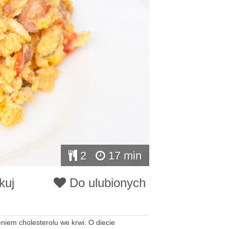
2
17 min
kuj
Do ulubionych
niem cholesterolu we krwi. O diecie