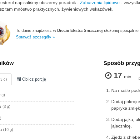
lesterol napisaliśmy obszerny poradnik -
Zaburzenia lipidowe
- wszystko
iesz tam mnóstwo praktycznych, żywieniowych wskazówek.
To danie znajdziesz w
Diecie Ekstra Smacznej
ułożonej specjalnie 
Sprawdź szczegóły »
ników
Sposób przy
17
min
Oblicz porcję
3 g)
Na maśle pods
 g)
Dodaj pokrojo
ku
(3 g)
papryka zmięk
)
Dodaj jajka, u
jajecznicę.
ła
(10 g)
Zjedz z chleb