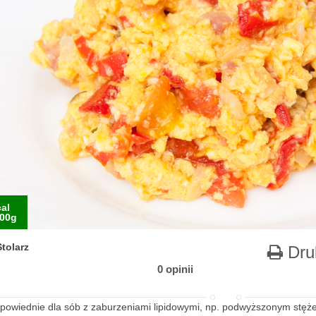
al
00g
tolarz
Dru
0 opinii
dpowiednie dla sób z zaburzeniami lipidowymi, np. podwyższonym stęże