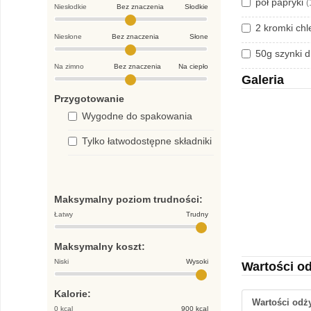
pół papryki
(
Niesłodkie
Bez znaczenia
Słodkie
2 kromki ch
Niesłone
Bez znaczenia
Słone
50g szynki 
Na zimno
Bez znaczenia
Na ciepło
Galeria
Przygotowanie
Wygodne do spakowania
Tylko łatwodostępne składniki
Maksymalny poziom trudności:
Łatwy
Trudny
Maksymalny koszt:
Niski
Wysoki
Wartości o
Kalorie:
Wartości od
0 kcal
900 kcal