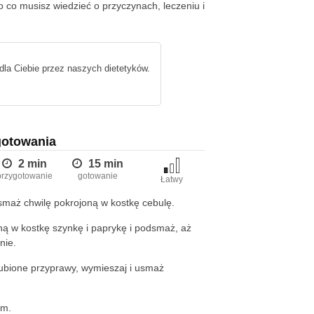
 co musisz wiedzieć o przyczynach, leczeniu i
dla Ciebie przez naszych dietetyków.
gotowania
2 min
15 min
przygotowanie
gotowanie
Łatwy
maż chwilę pokrojoną w kostkę cebulę.
ną w kostkę szynkę i paprykę i podsmaż, aż
nie.
lubione przyprawy, wymieszaj i usmaż
em.