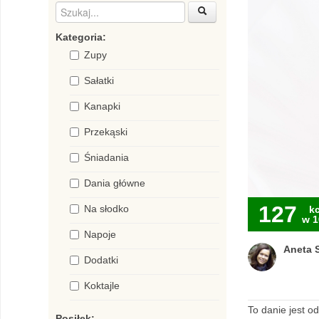
Kategoria:
Zupy
Sałatki
Kanapki
Przekąski
Śniadania
Dania główne
127
Na słodko
kc
w 1
Napoje
Aneta S
Dodatki
Koktajle
To danie jest o
Posiłek: