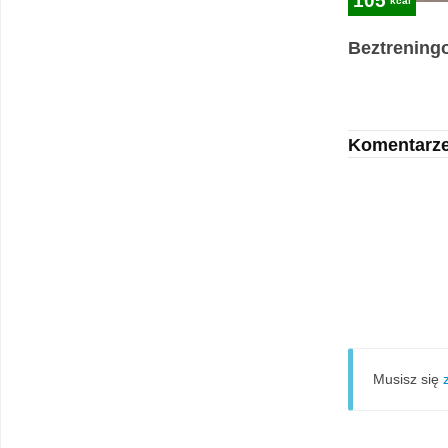
105
kcal
Beztreningo
Komentarz
Musisz się