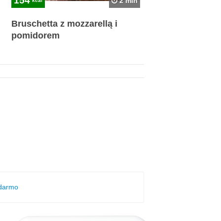
154
2 min
kcal
Bruschetta z mozzarellą i
pomidorem
 darmo