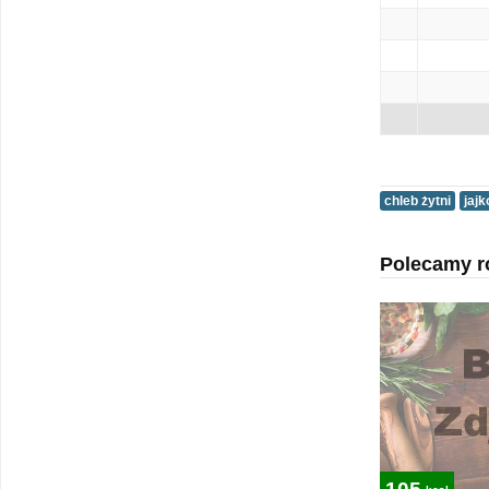
chleb żytni
jajk
Polecamy r