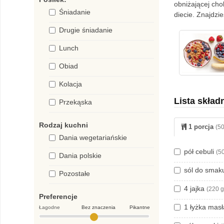
obniżającej cho
Śniadanie
diecie. Znajdz
Drugie śniadanie
Lunch
Obiad
Kolacja
Lista skład
Przekąska
Rodzaj kuchni
1 porcja
(50
Dania wegetariańskie
pół cebuli
(50
Dania polskie
sól do sma
Pozostałe
4 jajka
(220 g
Preferencje
1 łyżka mas
Łagodne
Bez znaczenia
Pikantne