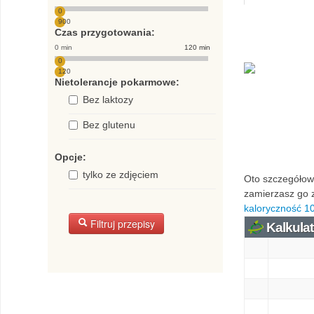
0
900
Czas przygotowania:
0 min
120 min
0
120
Nietolerancje pokarmowe:
Bez laktozy
Bez glutenu
Opcje:
tylko ze zdjęciem
Oto szczegółowa
zamierzasz go z
kaloryczność 10
Filtruj przepisy
Kalkulat