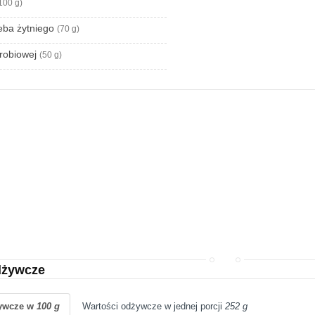
100 g)
leba żytniego
(70 g)
drobiowej
(50 g)
dżywcze
żywcze w
100 g
Wartości odżywcze w jednej porcji
252 g