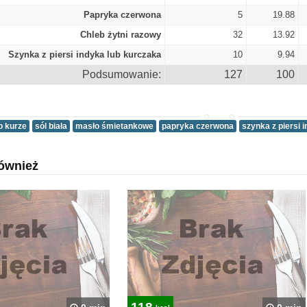
Papryka czerwona
5
19.88
Chleb żytni razowy
32
13.92
Szynka z piersi indyka lub kurczaka
10
9.94
Podsumowanie:
127
100
o kurze
sól biała
masło śmietankowe
papryka czerwona
szynka z piersi 
ównież