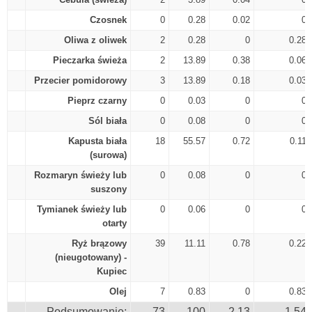
Czosnek
0
0.28
0.02
0
Oliwa z oliwek
2
0.28
0
0.28
Pieczarka świeża
2
13.89
0.38
0.06
Przecier pomidorowy
3
13.89
0.18
0.03
Pieprz czarny
0
0.03
0
0
Sól biała
0
0.08
0
0
Kapusta biała
18
55.57
0.72
0.11
(surowa)
Rozmaryn świeży lub
0
0.08
0
0
suszony
Tymianek świeży lub
0
0.06
0
0
otarty
Ryż brązowy
39
11.11
0.78
0.22
(nieugotowany) -
Kupiec
Olej
7
0.83
0
0.83
Podsumowanie:
73
100
2.13
1.54