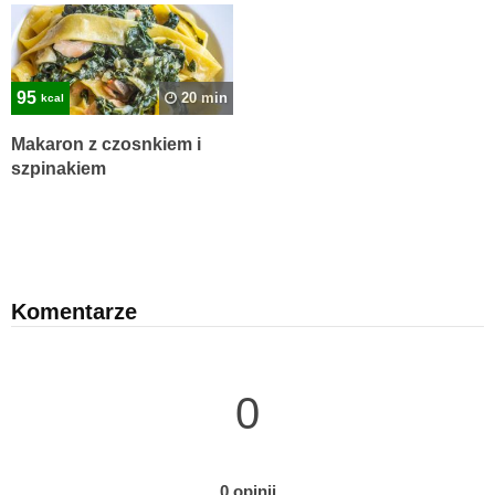
95
20 min
kcal
Makaron z czosnkiem i
szpinakiem
Komentarze
0
0 opinii