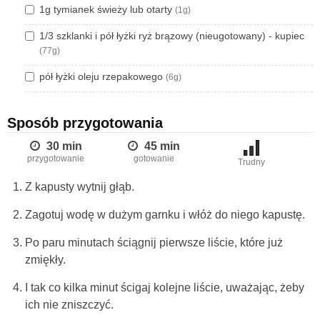
1g tymianek świeży lub otarty
(1g)
1/3 szklanki i pół łyżki ryż brązowy (nieugotowany) - kupiec
(77g)
pół łyżki oleju rzepakowego
(6g)
Sposób przygotowania
30 min
45 min
przygotowanie
gotowanie
Trudny
Z kapusty wytnij głąb.
Zagotuj wodę w dużym garnku i włóż do niego kapustę.
Po paru minutach ściągnij pierwsze liście, które już
zmiękły.
I tak co kilka minut ścigaj kolejne liście, uważając, żeby
ich nie zniszczyć.