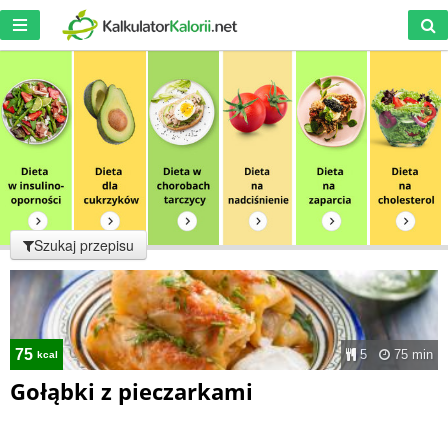
Szukaj przepisu
75
5
75 min
kcal
Gołąbki z pieczarkami