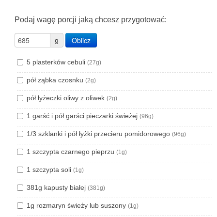
Podaj wagę porcji jaką chcesz przygotować:
Oblicz
g
5 plasterków cebuli
(27g)
pół ząbka czosnku
(2g)
pół łyżeczki oliwy z oliwek
(2g)
1 garść i pół garści pieczarki świeżej
(96g)
1/3 szklanki i pół łyżki przecieru pomidorowego
(96g)
1 szczypta czarnego pieprzu
(1g)
1 szczypta soli
(1g)
381g kapusty białej
(381g)
1g rozmaryn świeży lub suszony
(1g)