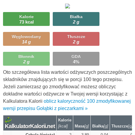
Kalorie
Białka
73 kcal
2 g
Węglowodany
Tłuszcze
14 g
2 g
Błonnik
GDA
2 g
4%
Oto szczegółowa lista wartości odżywczych poszczególnych
składników znajdujących się w porcji 100 tego przepisu.
Jeżeli zamierzasz go zmodyfikować możesz obliczyc
dokładne wartości odżywcze w Twojej wersji korzystając z
Kalkulatora Kalorii
oblicz kaloryczność 100 zmodyfikowanej
wersji przepisu Gołąbki z pieczarkami »
Kalorie
KalkulatorKalorii.net
[kcal]
Masa
[g]
Białka
[g]
Tłuszcze
[g]
Cebula (świeża)
2
3.89
0.04
0