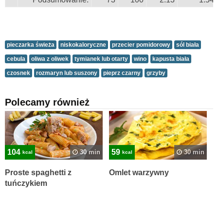
pieczarka świeża
niskokaloryczne
przecier pomidorowy
sól biała
cebula
oliwa z oliwek
tymianek lub otarty
wino
kapusta biała
czosnek
rozmaryn lub suszony
pieprz czarny
grzyby
Polecamy również
104
59
30 min
30 min
kcal
kcal
Proste spaghetti z
Omlet warzywny
tuńczykiem