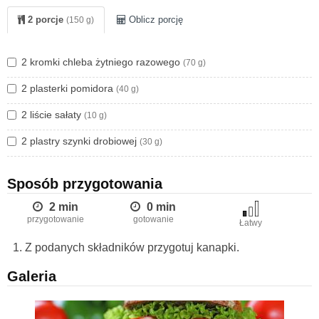
2 porcje
Oblicz porcję
(150 g)
2 kromki chleba żytniego razowego
(70 g)
2 plasterki pomidora
(40 g)
2 liście sałaty
(10 g)
2 plastry szynki drobiowej
(30 g)
Sposób przygotowania
2 min
0 min
przygotowanie
gotowanie
Łatwy
Z podanych składników przygotuj kanapki.
Galeria