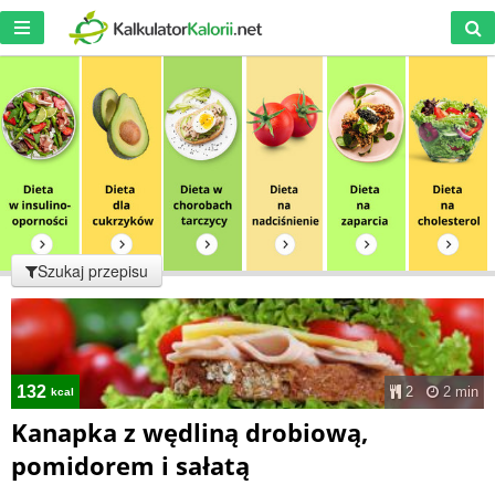
Szukaj przepisu
132
2
2 min
kcal
Kanapka z wędliną drobiową,
pomidorem i sałatą