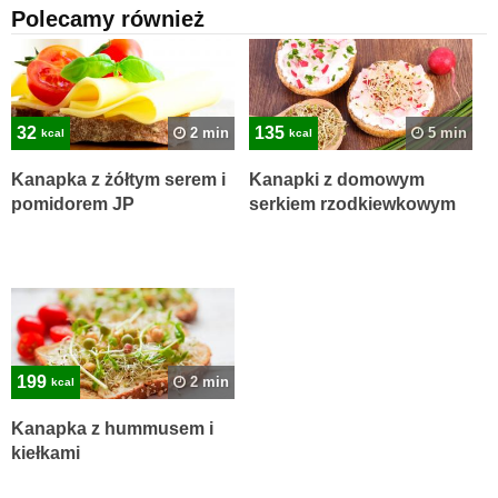
Polecamy również
32
135
2 min
5 min
kcal
kcal
Kanapka z żółtym serem i
Kanapki z domowym
pomidorem JP
serkiem rzodkiewkowym
199
2 min
kcal
Kanapka z hummusem i
kiełkami