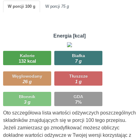
W porcji 100 g
W porcji
75 g
Energia [kcal]
Kalorie
Białka
132 kcal
7 g
Węglowodany
Tłuszcze
26 g
1 g
Błonnik
GDA
3 g
7%
Oto szczegółowa lista wartości odżywczych poszczególnych
składników znajdujących się w porcji 100 tego przepisu.
Jeżeli zamierzasz go zmodyfikować możesz obliczyc
dokładne wartości odżywcze w Twojej wersji korzystając z