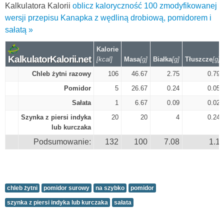
Kalkulatora Kalorii
oblicz kaloryczność 100 zmodyfikowanej
wersji przepisu Kanapka z wędliną drobiową, pomidorem i
sałatą »
Kalorie
KalkulatorKalorii.net
[kcal]
Masa
[g]
Białka
[g]
Tłuszcze
[g]
Chleb żytni razowy
106
46.67
2.75
0.79
Pomidor
5
26.67
0.24
0.05
Sałata
1
6.67
0.09
0.02
Szynka z piersi indyka
20
20
4
0.24
lub kurczaka
Podsumowanie:
132
100
7.08
1.1
chleb żytni
pomidor surowy
na szybko
pomidor
szynka z piersi indyka lub kurczaka
sałata