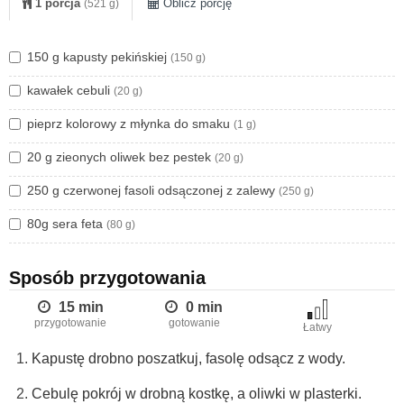
1 porcja
Oblicz porcję
(521 g)
150 g kapusty pekińskiej
(150 g)
kawałek cebuli
(20 g)
pieprz kolorowy z młynka do smaku
(1 g)
20 g zieonych oliwek bez pestek
(20 g)
250 g czerwonej fasoli odsączonej z zalewy
(250 g)
80g sera feta
(80 g)
Sposób przygotowania
15 min
0 min
przygotowanie
gotowanie
Łatwy
Kapustę drobno poszatkuj, fasolę odsącz z wody.
Cebulę pokrój w drobną kostkę, a oliwki w plasterki.