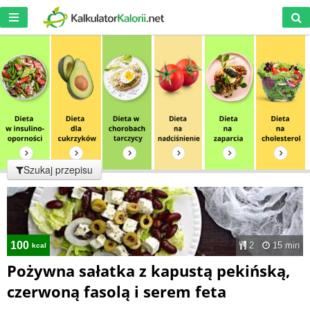
Szukaj przepisu
100
2
15 min
kcal
Pożywna sałatka z kapustą pekińską,
czerwoną fasolą i serem feta