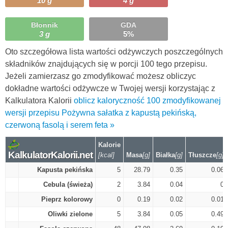
10 g
4 g
Błonnik
GDA
3 g
5%
Oto szczegółowa lista wartości odżywczych poszczególnych
składników znajdujących się w porcji 100 tego przepisu.
Jeżeli zamierzasz go zmodyfikować możesz obliczyc
dokładne wartości odżywcze w Twojej wersji korzystając z
Kalkulatora Kalorii
oblicz kaloryczność 100 zmodyfikowanej
wersji przepisu Pożywna sałatka z kapustą pekińską,
czerwoną fasolą i serem feta »
Kalorie
KalkulatorKalorii.net
[kcal]
Masa
[g]
Białka
[g]
Tłuszcze
[g]
Kapusta pekińska
5
28.79
0.35
0.06
Cebula (świeża)
2
3.84
0.04
0
Pieprz kolorowy
0
0.19
0.02
0.01
Oliwki zielone
5
3.84
0.05
0.49