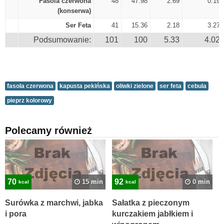
Fasola czerwona
48
47.98
2.69
0.19
(konserwa)
Ser Feta
41
15.36
2.18
3.27
Podsumowanie:
101
100
5.33
4.02
fasola czerwona
kapusta pekińska
oliwki zielone
ser feta
cebula
pieprz kolorowy
Polecamy również
70
92
15 min
0 min
kcal
kcal
Surówka z marchwi, jabka
Sałatka z pieczonym
i pora
kurczakiem jabłkiem i