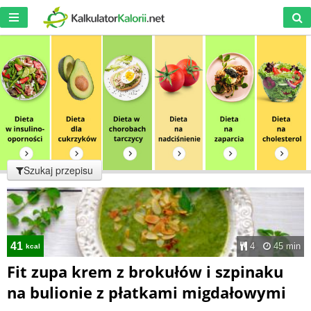
Szukaj przepisu
41
4
45 min
kcal
Fit zupa krem z brokułów i szpinaku
na bulionie z płatkami migdałowymi