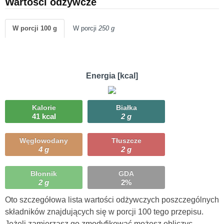
Wartości odżywcze
W porcji 100 g
W porcji
250 g
Energia [kcal]
Kalorie
Białka
41 kcal
2 g
Węglowodany
Tłuszcze
4 g
2 g
Błonnik
GDA
2 g
2%
Oto szczegółowa lista wartości odżywczych poszczególnych
składników znajdujących się w porcji 100 tego przepisu.
Jeżeli zamierzasz go zmodyfikować możesz obliczyc