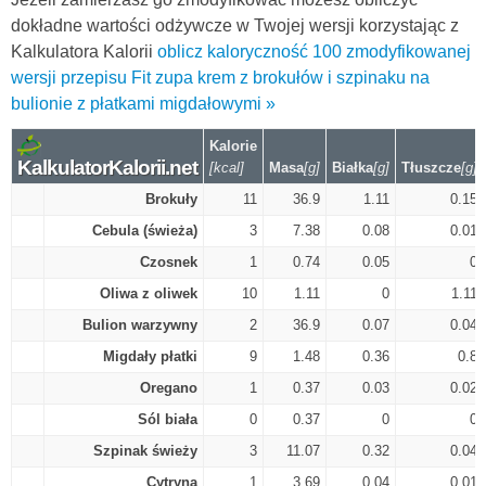
dokładne wartości odżywcze w Twojej wersji korzystając z
Kalkulatora Kalorii
oblicz kaloryczność 100 zmodyfikowanej
wersji przepisu Fit zupa krem z brokułów i szpinaku na
bulionie z płatkami migdałowymi »
Kalorie
KalkulatorKalorii.net
[kcal]
Masa
[g]
Białka
[g]
Tłuszcze
[g]
Brokuły
11
36.9
1.11
0.15
Cebula (świeża)
3
7.38
0.08
0.01
Czosnek
1
0.74
0.05
0
Oliwa z oliwek
10
1.11
0
1.11
Bulion warzywny
2
36.9
0.07
0.04
Migdały płatki
9
1.48
0.36
0.8
Oregano
1
0.37
0.03
0.02
Sól biała
0
0.37
0
0
Szpinak świeży
3
11.07
0.32
0.04
Cytryna
1
3.69
0.04
0.01