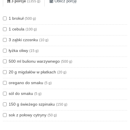
3 porcje
Oblicz porcję
(1355 g)
1 brokuł
(500 g)
1 cebula
(100 g)
3 ząbki czosnku
(10 g)
łyżka oliwy
(15 g)
500 ml bulionu warzywnego
(500 g)
20 g migdałów w płatkach
(20 g)
oregano do smaku
(5 g)
sól do smaku
(5 g)
150 g świeżego szpinaku
(150 g)
sok z połowy cytryny
(50 g)