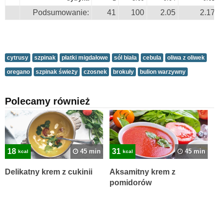
Podsumowanie:
41
100
2.05
2.17
cytrusy
szpinak
płatki migdałowe
sól biała
cebula
oliwa z oliwek
oregano
szpinak świeży
czosnek
brokuły
bulion warzywny
Polecamy również
18
31
45 min
45 min
kcal
kcal
Delikatny krem z cukinii
Aksamitny krem z
pomidorów