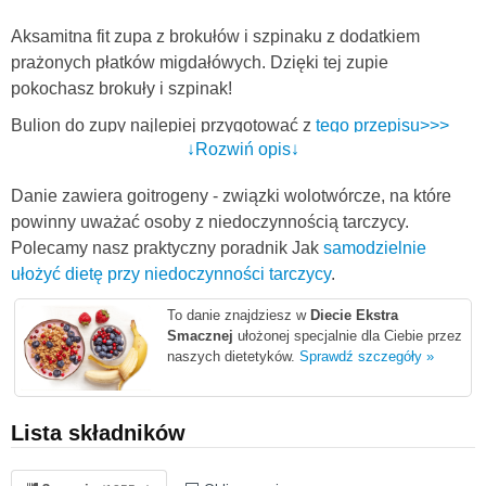
Aksamitna fit zupa z brokułów i szpinaku z dodatkiem
prażonych płatków migdałówych. Dzięki tej zupie
pokochasz brokuły i szpinak!
Bulion do zupy najlepiej przygotować z
tego przepisu>>>
↓Rozwiń opis↓
Oryginalny przepis pochodzi z mojego bloga
dietetyczne-
przepisy.net
na którego zapraszam po nowe pyszne
Danie zawiera goitrogeny - związki wolotwórcze, na które
przepisy fit :)
powinny uważać osoby z niedoczynnością tarczycy.
Polecamy nasz praktyczny poradnik Jak
samodzielnie
ułożyć dietę przy niedoczynności tarczycy
.
To danie znajdziesz w
Diecie Ekstra
Smacznej
ułożonej specjalnie dla Ciebie przez
naszych dietetyków.
Sprawdź szczegóły »
Lista składników