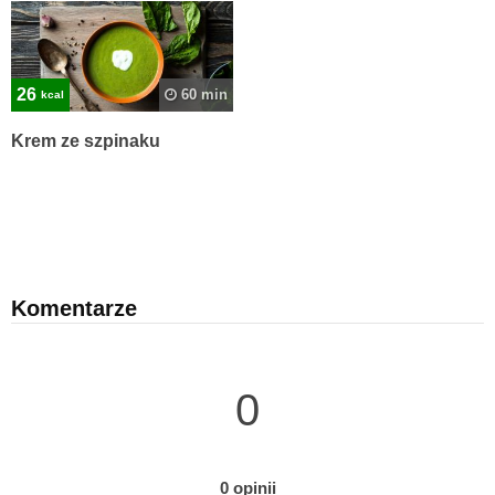
26
60 min
kcal
Krem ze szpinaku
Komentarze
0
0 opinii