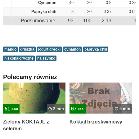
Cynamon
49
20
0.8
0.25
Papryka chili
8
20
0.37
0.09
Podsumowanie:
93
100
2.13
1
mango
gruszka
jogurt grecki
cynamon
papryka chili
niskokaloryczne
na szybko
Polecamy również
51
67
2 min
5 min
kcal
kcal
Zielony KOKTAJL z
Koktajl brzoskwiniowy
selerem