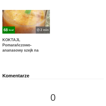
68
2 min
kcal
KOKTAJL
Pomarańczowo-
ananasowy szejk na
trawienie
Komentarze
0