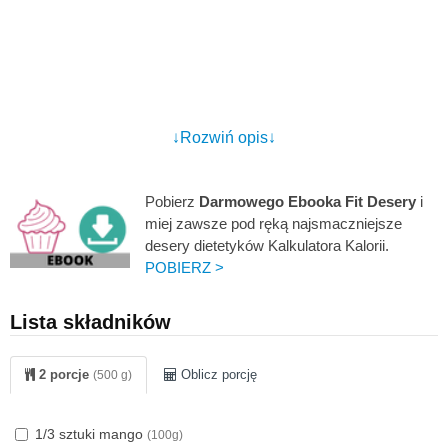
↓Rozwiń opis↓
Pobierz
Darmowego Ebooka Fit Desery
i
miej zawsze pod ręką najsmaczniejsze
desery dietetyków Kalkulatora Kalorii.
POBIERZ >
Lista składników
2 porcje
Oblicz porcję
(500 g)
1/3 sztuki mango
(100g)