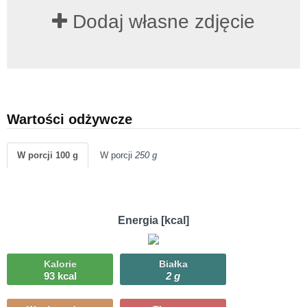
Dodaj własne zdjęcie
Wartości odżywcze
W porcji 100 g
W porcji
250 g
Energia [kcal]
Kalorie
Białka
93 kcal
2 g