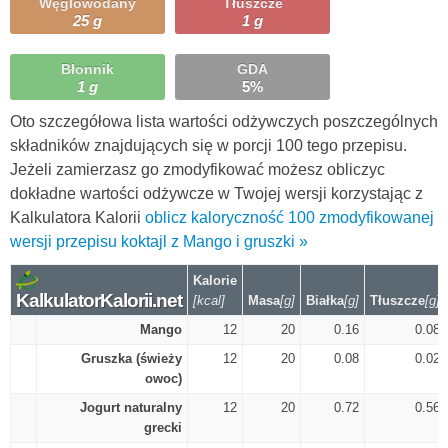
Węglowodany
Tłuszcze
25 g
1 g
Błonnik
GDA
1 g
5%
Oto szczegółowa lista wartości odżywczych poszczególnych
składników znajdujących się w porcji 100 tego przepisu.
Jeżeli zamierzasz go zmodyfikować możesz obliczyc
dokładne wartości odżywcze w Twojej wersji korzystając z
Kalkulatora Kalorii
oblicz kaloryczność 100 zmodyfikowanej
wersji przepisu koktajl z Mango i gruszki »
Kalorie
KalkulatorKalorii.net
[kcal]
Masa
[g]
Białka
[g]
Tłuszcze
[g]
Mango
12
20
0.16
0.08
Gruszka (świeży
12
20
0.08
0.02
owoc)
Jogurt naturalny
12
20
0.72
0.56
grecki