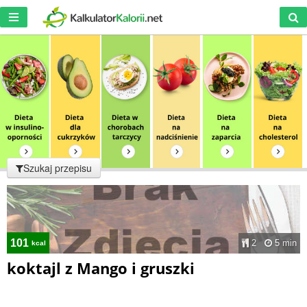
Szukaj przepisu
101
2
5 min
kcal
koktajl z Mango i gruszki