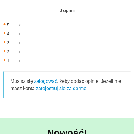
0 opinii
5
0
4
0
3
0
2
0
1
0
Musisz się
zalogować
, żeby dodać opinię. Jeżeli nie
masz konta
zarejestruj się za darmo
Nowość!