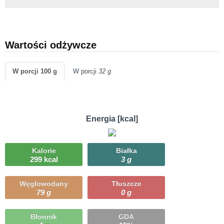
Wartości odżywcze
W porcji 100 g
W porcji
32 g
Energia [kcal]
Kalorie
Białka
299 kcal
3 g
Węglowodany
Tłuszcze
79 g
0 g
Błonnik
GDA