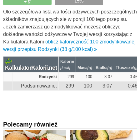
4 g
15%
Oto szczegółowa lista wartości odżywczych poszczególnych
składników znajdujących się w porcji 100 tego przepisu.
Jeżeli zamierzasz go zmodyfikować możesz obliczyc
dokładne wartości odżywcze w Twojej wersji korzystając z
Kalkulatora Kalorii
oblicz kaloryczność 100 zmodyfikowanej
wersji przepisu Rodzynki (33 g/100 kcal) »
Kalorie
KalkulatorKalorii.net
[kcal]
Masa
[g]
Białka
[g]
Tłuszcze
[g]
Rodzynki
299
100
3.07
0.46
Podsumowanie:
299
100
3.07
0.46
Polecamy również