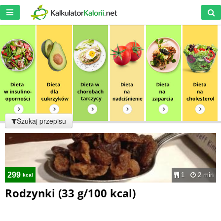
Szukaj przepisu
299
1
2 min
kcal
Rodzynki (33 g/100 kcal)