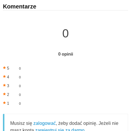
Komentarze
0
0 opinii
5
0
4
0
3
0
2
0
1
0
Musisz się
zalogować
, żeby dodać opinię. Jeżeli nie
masz konta
zarejestruj się za darmo