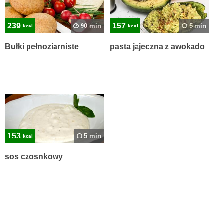
239
157
90 min
5 min
kcal
kcal
Bułki pełnoziarniste
pasta jajeczna z awokado
153
5 min
kcal
sos czosnkowy