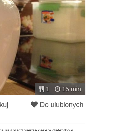
1
15 min
kuj
Do ulubionych
ką najsmaczniejsze desery dietetyków