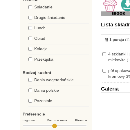
Śniadanie
Drugie śniadanie
Lista skład
Lunch
Obiad
1 porcja
(11
Kolacja
4 szklanki i
Przekąska
mlekovita
(
pół opakowa
Rodzaj kuchni
kremowy 3%
Dania wegetariańskie
Galeria
Dania polskie
Pozostałe
Preferencje
Łagodne
Bez znaczenia
Pikantne