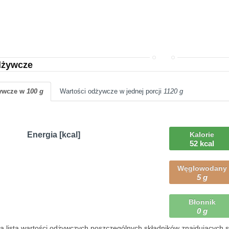
dżywcze
żywcze w
100 g
Wartości odżywcze w jednej porcji
1120 g
Energia [kcal]
Kalorie
52 kcal
Węglowodany
5 g
Błonnik
0 g
 lista wartości odżywczych poszczególnych składników znajdujących się