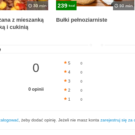
239
30 min
90 min
kcal
zana z mieszanką
Bułki pełnoziarniste
ą i cukinią
e
5
0
0
4
0
3
0
0 opinii
2
0
1
0
zalogować
, żeby dodać opinię. Jeżeli nie masz konta
zarejestruj się za