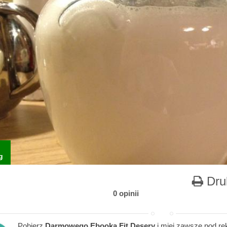
g
Dru
0 opinii
Pobierz
Darmowego Ebooka Fit Desery
i miej zawsze pod rę