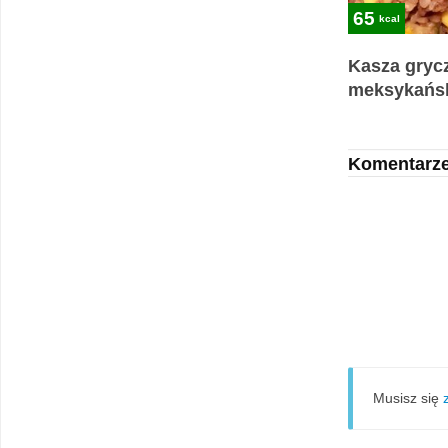
65
kcal
Kasza gryc
meksykańsk
Komentarz
Musisz się