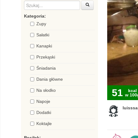
Kategoria:
Zupy
Sałatki
Kanapki
Przekąski
Śniadania
Dania główne
51
Na słodko
kcal
w 100
Napoje
luisssa
Dodatki
Koktajle
Posiłek: