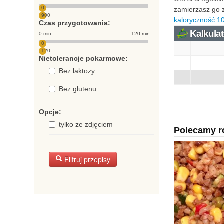
0
zamierzasz go z
900
kaloryczność 10
Czas przygotowania:
Kalkulat
0 min
120 min
0
120
Nietolerancje pokarmowe:
Bez laktozy
Bez glutenu
Opcje:
tylko ze zdjęciem
Polecamy r
Filtruj przepisy