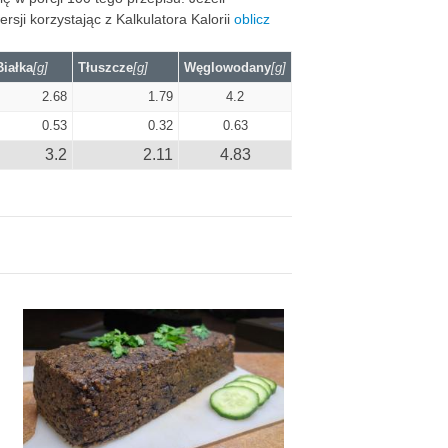
ji korzystając z Kalkulatora Kalorii
oblicz
Białka
[g]
Tłuszcze
[g]
Węglowodany
[g]
2.68
1.79
4.2
0.53
0.32
0.63
3.2
2.11
4.83