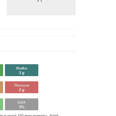
Białka
3 g
Tłuszcze
2 g
GDA
3%
 w porcji 100 tego przepisu. Jeżeli