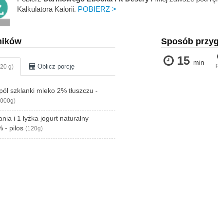
Kalkulatora Kalorii.
POBIERZ >
ników
Sposób przy
15
min
Oblicz porcję
20 g)
 pół szklanki mleko 2% tłuszczu -
1000g)
nia i 1 łyżka jogurt naturalny
 - pilos
(120g)