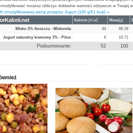
modyfikować możesz obliczyc dokładne wartości odżywcze w Twojej wers
0 zmodyfikowanej wersji przepisu Jogurt (100 g/51 kcal) »
orKalorii.net
Kalorie
[kcal]
Masa
[g]
Mleko 2% tłuszczu - Mlekovita
44
89.29
Jogurt naturalny kremowy 3% - Pilos
8
10.71
Podsumowanie:
52
100
ównież