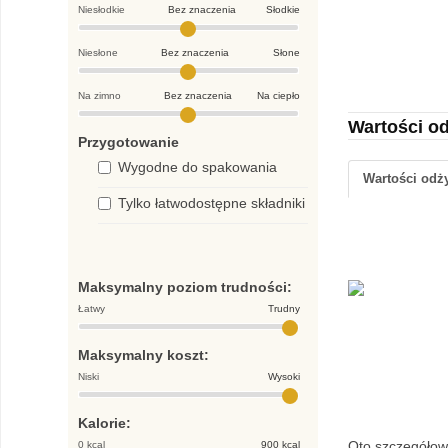
Niesłodkie
Bez znaczenia
Słodkie
Niesłone
Bez znaczenia
Słone
Na zimno
Bez znaczenia
Na ciepło
Wartości o
Przygotowanie
Wygodne do spakowania
Wartości od
Tylko łatwodostępne składniki
Maksymalny poziom trudności:
Łatwy
Trudny
Maksymalny koszt:
Niski
Wysoki
Kalorie:
Oto szczegółowa
0 kcal
900 kcal