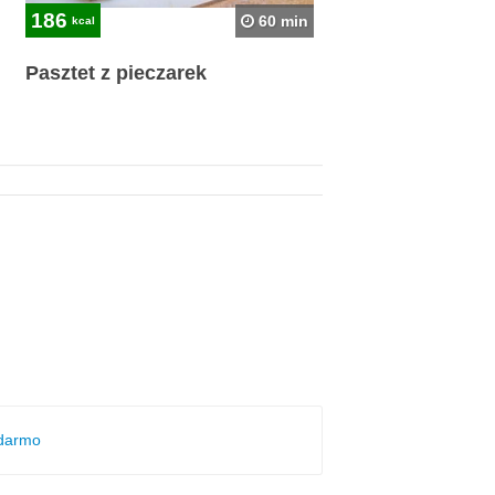
186
60 min
kcal
Pasztet z pieczarek
 darmo