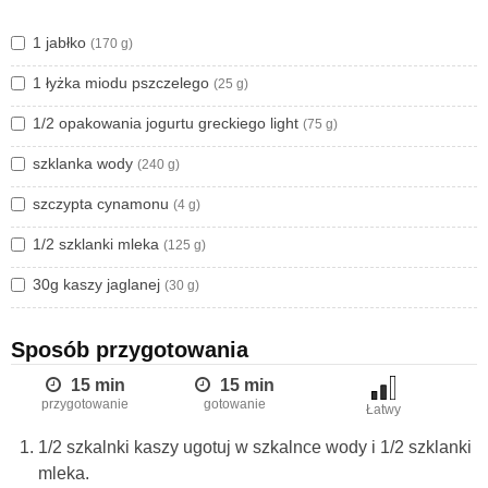
1 jabłko
(170 g)
1 łyżka miodu pszczelego
(25 g)
1/2 opakowania jogurtu greckiego light
(75 g)
szklanka wody
(240 g)
szczypta cynamonu
(4 g)
1/2 szklanki mleka
(125 g)
30g kaszy jaglanej
(30 g)
Sposób przygotowania
15 min
15 min
przygotowanie
gotowanie
Łatwy
1/2 szkalnki kaszy ugotuj w szkalnce wody i 1/2 szklanki
mleka.