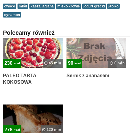
owoce
miód
kasza jaglana
mleko krowie
jogurt grecki
jabłko
cynamon
Polecamy również
230
90
45 min
0 min
kcal
kcal
PALEO TARTA
Sernik z ananasem
KOKOSOWA
278
120 min
kcal