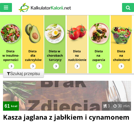
Szukaj przepisu
61
3
30 min
kcal
Kasza jaglana z jabłkiem i cynamonem