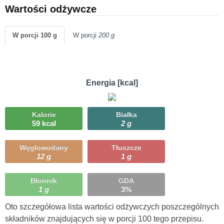
Wartości odżywcze
W porcji 100 g
W porcji
200 g
Energia [kcal]
Kalorie
Białka
59 kcal
2 g
Węglowodany
Tłuszcze
12 g
1 g
Błonnik
GDA
1 g
3%
Oto szczegółowa lista wartości odżywczych poszczególnych
składników znajdujących się w porcji 100 tego przepisu.