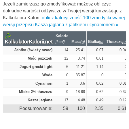
Jeżeli zamierzasz go zmodyfikować możesz obliczyc
dokładne wartości odżywcze w Twojej wersji korzystając z
Kalkulatora Kalorii
oblicz kaloryczność 100 zmodyfikowanej
wersji przepisu Kasza jaglana z jabłkiem i cynamonem »
Kalorie
KalkulatorKalorii.net
[kcal]
Masa
[g]
Białka
[g]
Tłuszcze
[g]
Jabłko (świeży owoc)
14
25.41
0.07
0.04
Miód pszczeli
12
3.74
0.01
0
Jogurt grecki light
6
11.21
1.14
0
Woda
0
35.87
0
0
Cynamon
1
0.6
0.02
0.01
Mleko 2% tłuszczu
9
18.68
0.62
0.37
Kasza jaglana
17
4.48
0.49
0.19
Podsumowanie:
59
100
2.35
0.61