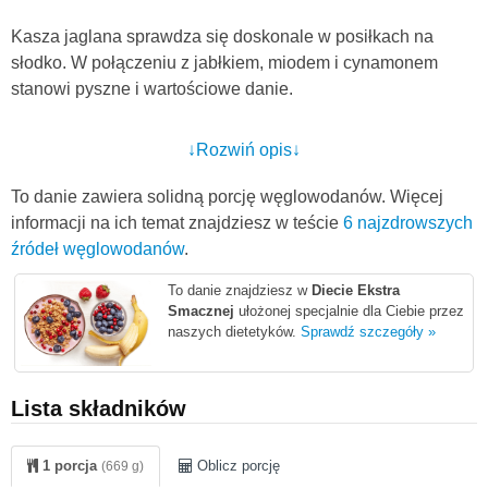
Kasza jaglana sprawdza się doskonale w posiłkach na
słodko. W połączeniu z jabłkiem, miodem i cynamonem
stanowi pyszne i wartościowe danie.
↓Rozwiń opis↓
To danie zawiera solidną porcję węglowodanów. Więcej
informacji na ich temat znajdziesz w teście
6 najzdrowszych
źródeł węglowodanów
.
To danie znajdziesz w
Diecie Ekstra
Smacznej
ułożonej specjalnie dla Ciebie przez
naszych dietetyków.
Sprawdź szczegóły »
Lista składników
1 porcja
Oblicz porcję
(669 g)