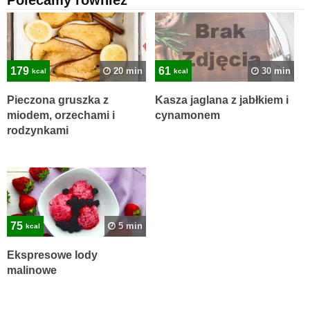
179
61
20 min
30 min
kcal
kcal
Pieczona gruszka z
Kasza jaglana z jabłkiem i
miodem, orzechami i
cynamonem
rodzynkami
75
5 min
kcal
Ekspresowe lody
malinowe