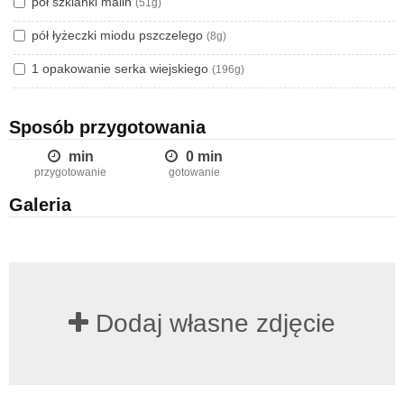
pół szklanki malin
(51g)
pół łyżeczki miodu pszczelego
(8g)
1 opakowanie serka wiejskiego
(196g)
Sposób przygotowania
min
0 min
przygotowanie
gotowanie
Galeria
Dodaj własne zdjęcie