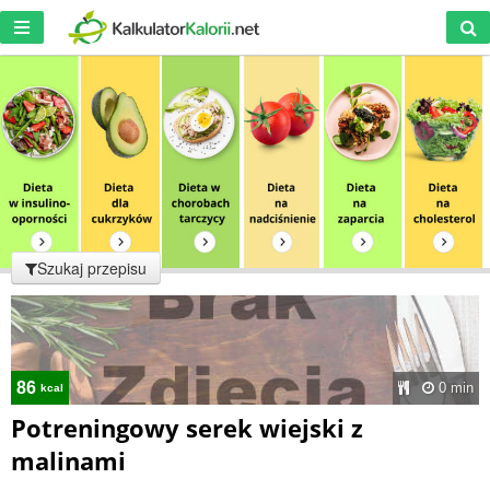
Szukaj przepisu
86
0 min
kcal
Potreningowy serek wiejski z
malinami