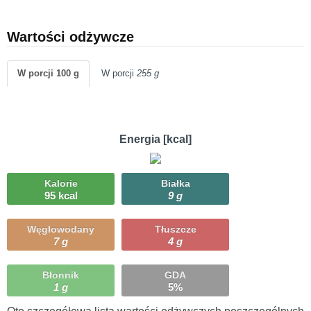
Wartości odżywcze
W porcji 100 g
W porcji
255 g
Energia [kcal]
Kalorie
Białka
95 kcal
9 g
Węglowodany
Tłuszcze
7 g
4 g
Błonnik
GDA
1 g
5%