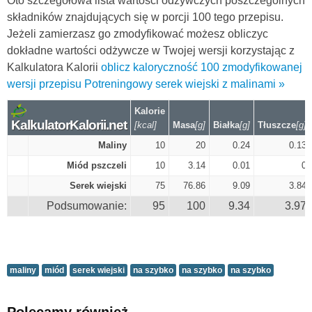
Oto szczegółowa lista wartości odżywczych poszczególnych
składników znajdujących się w porcji 100 tego przepisu.
Jeżeli zamierzasz go zmodyfikować możesz obliczyc
dokładne wartości odżywcze w Twojej wersji korzystając z
Kalkulatora Kalorii
oblicz kaloryczność 100 zmodyfikowanej
wersji przepisu Potreningowy serek wiejski z malinami »
Kalorie
KalkulatorKalorii.net
[kcal]
Masa
[g]
Białka
[g]
Tłuszcze
[g]
Maliny
10
20
0.24
0.13
Miód pszczeli
10
3.14
0.01
0
Serek wiejski
75
76.86
9.09
3.84
Podsumowanie:
95
100
9.34
3.97
maliny
miód
serek wiejski
na szybko
na szybko
na szybko
Polecamy również