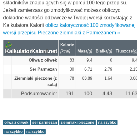
składników znajdujących się w porcji 100 tego przepisu.
Jeżeli zamierzasz go zmodyfikować możesz obliczyc
dokładne wartości odżywcze w Twojej wersji korzystając z
Kalkulatora Kalorii
oblicz kaloryczność 100 zmodyfikowanej
wersji przepisu Pieczone ziemniaki z Parmezanem »
Kalorie
KalkulatorKalorii.net
[kcal]
Masa
[g]
Białka
[g]
Tłuszcze
[g]
Oliwa z oliwek
83
9.4
0
9.4
Ser Parmezan
30
6.71
2.79
2.15
Ziemniaki pieczone (z
78
83.89
1.64
0.08
solą)
Podsumowanie:
191
100
4.43
11.63
oliwa z oliwek
ser parmezan
ziemniaki pieczone
na szybko
na szybko
na szybko