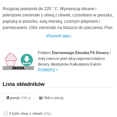
Rozgrzej piekarnik do 220 ˚ C. Wymieszaj obrane i
pokrojone ziemniaki z oliwą z oliwek, czosnkiem w proszku,
papryką w proszku, solą morską, czarnym pieprzem i
parmezanem. Ułóż ziemniaki na blaszce do pieczenia. Piec
około 20 minut, raz lub dwa razy obracając (co 5 minut), aż
↓Rozwiń opis↓
ziemniaki będą chrupiące i w kolorze brązowym. Wyjąć z
piekarnika i ułożyć na papierowym ręczniku. Posyp
ziemniaki solą morską, w razie potrzeby. Podawaj na ciepło.
Pobierz
Darmowego Ebooka Fit Desery
i
miej zawsze pod ręką najsmaczniejsze
desery dietetyków Kalkulatora Kalorii.
POBIERZ >
Lista składników
porcji
Oblicz porcję
(298 g)
3 łyżki oliwy z oliwek
(28g)