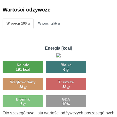
Wartości odżywcze
W porcji 100 g
W porcji
298 g
Energia [kcal]
Kalorie
Białka
191 kcal
4 g
Węglowodany
Tłuszcze
18 g
12 g
Błonnik
GDA
1 g
10%
Oto szczegółowa lista wartości odżywczych poszczególnych