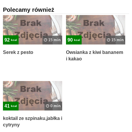
Polecamy również
92
90
15 min
15 min
kcal
kcal
Serek z pesto
Owsianka z kiwi bananem
i kakao
41
0 min
kcal
koktail ze szpinaku,jabłka i
cytryny