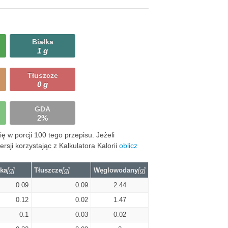
Białka
1 g
Tłuszcze
0 g
GDA
2%
 w porcji 100 tego przepisu. Jeżeli
ji korzystając z Kalkulatora Kalorii
oblicz
łka
[g]
Tłuszcze
[g]
Węglowodany
[g]
0.09
0.09
2.44
0.12
0.02
1.47
0.1
0.03
0.02