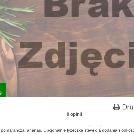
g
7
Dru
0 opinii
 pomarańcza, ananas. Opcjonalnie łyżeczkę stewi dla dodania słodkośc