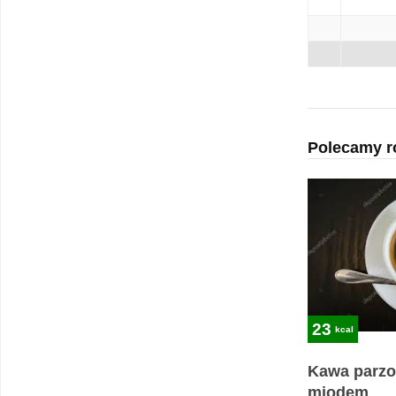
Polecamy r
23
kcal
Kawa parzo
miodem