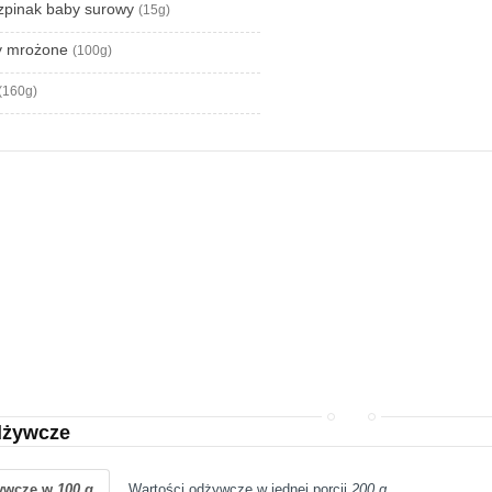
szpinak baby surowy
(15g)
y mrożone
(100g)
(160g)
dżywcze
żywcze w
100 g
Wartości odżywcze w jednej porcji
200 g