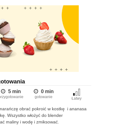
gotowania
5 min
0 min
przygotowanie
gotowanie
Łatwy
marańczę obrać pokroić w kostkę i ananasa
tkę. Wszystko włożyć do blender
ać maliny i wodę i zmiksować.