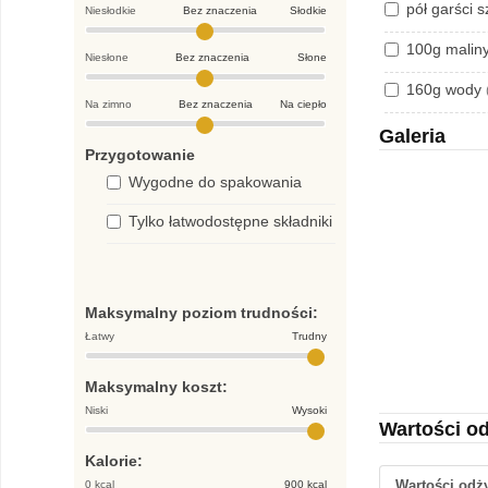
pół garści 
Niesłodkie
Bez znaczenia
Słodkie
100g malin
Niesłone
Bez znaczenia
Słone
160g wody
Na zimno
Bez znaczenia
Na ciepło
Galeria
Przygotowanie
Wygodne do spakowania
Tylko łatwodostępne składniki
Maksymalny poziom trudności:
Łatwy
Trudny
Maksymalny koszt:
Niski
Wysoki
Wartości o
Kalorie:
Wartości od
0 kcal
900 kcal