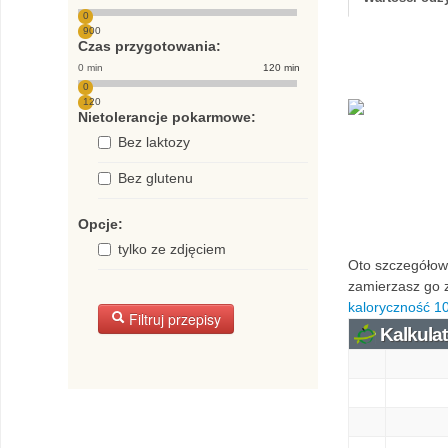
0
900
Czas przygotowania:
0 min
120 min
0
120
Nietolerancje pokarmowe:
Bez laktozy
Bez glutenu
Opcje:
tylko ze zdjęciem
Oto szczegółowa
zamierzasz go z
kaloryczność 10
Filtruj przepisy
Kalkulat