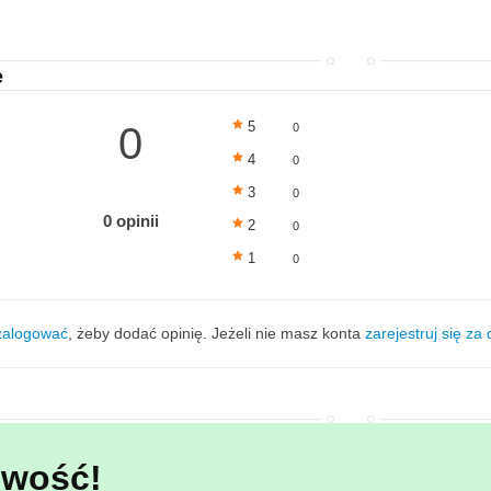
e
5
0
0
4
0
3
0
0 opinii
2
0
1
0
zalogować
, żeby dodać opinię. Jeżeli nie masz konta
zarejestruj się za
wość!