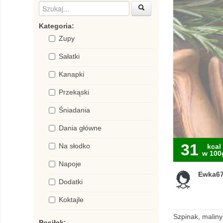
Kategoria:
Zupy
Sałatki
Kanapki
Przekąski
Śniadania
Dania główne
31
Na słodko
kcal
w 100
Napoje
Ewka6
Dodatki
Koktajle
Szpinak, maliny
Posiłek: