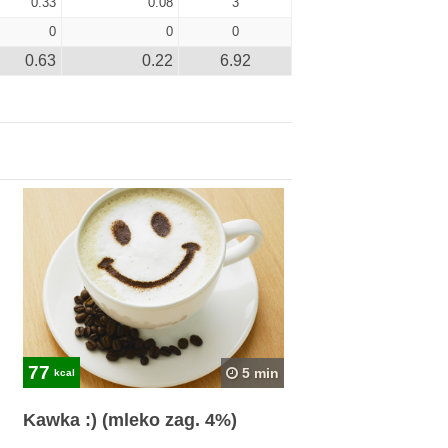
0.33
0.08
3
0
0
0
0.63
0.22
6.92
77
5 min
kcal
Kawka :) (mleko zag. 4%)