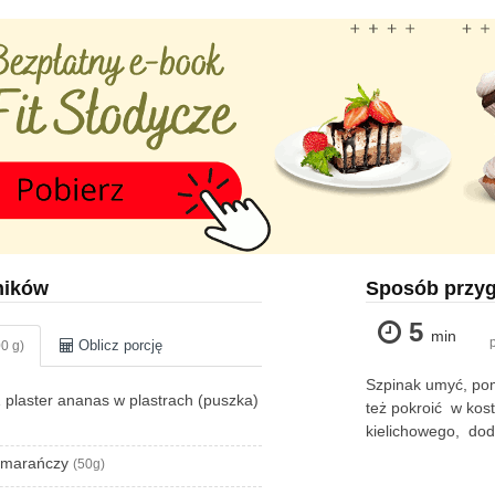
ników
Sposób przy
5
min
Oblicz porcję
0 g)
Szpinak umyć, po
 1 plaster ananas w plastrach (puszka)
też pokroić w kos
kielichowego, dod
pomarańczy
(50g)