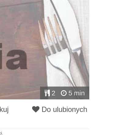
2
5 min
kuj
Do ulubionych
i.