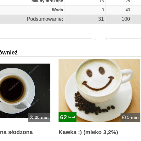
Maliny mrożone
13
25
Woda
0
40
Podsumowanie:
31
100
ównież
62
30 min
5 min
kcal
na słodzona
Kawka :) (mleko 3,2%)