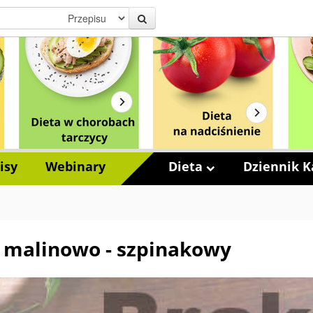
isy
Webinary
Dieta
Dziennik Ka
l malinowo - szpinakowy