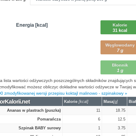
Energia [kcal]
Kalorie
31 kcal
Węglowodany
7 g
Błonnik
1 g
 lista wartości odżywczych poszczególnych składników znajdujących się
modyfikować możesz obliczyc dokładne wartości odżywcze w Twojej wers
0 zmodyfikowanej wersji przepisu koktajl malinowo - szpinakowy »
orKalorii.net
Kalorie
[kcal]
Masa
[g]
Bia
Ananas w plastrach (puszka)
11
18.75
Pomarańcza
6
12.5
Szpinak BABY surowy
1
3.75