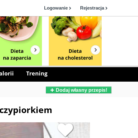
Logowanie
Rejestracja
lorii
Trening
Dodaj własny przepis!
szczypiorkiem