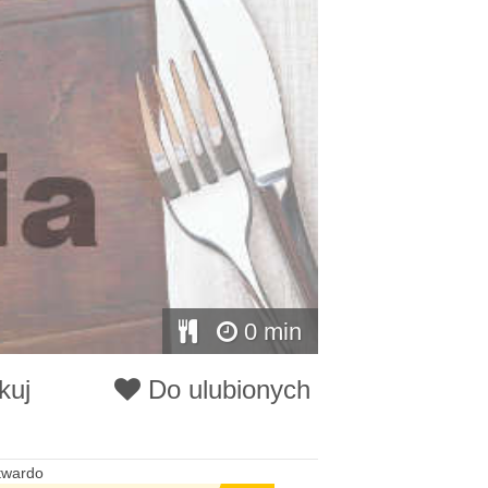
0 min
kuj
Do ulubionych
twardo