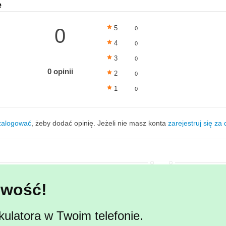
e
5
0
0
4
0
3
0
0 opinii
2
0
1
0
zalogować
, żeby dodać opinię. Jeżeli nie masz konta
zarejestruj się za
wość!
kulatora w Twoim telefonie.