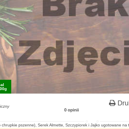
al
00g
Dru
niczny
0 opinii
 chrupkie pszenne), Serek Almette, Szczypiorek i Jajko ugotowane na 