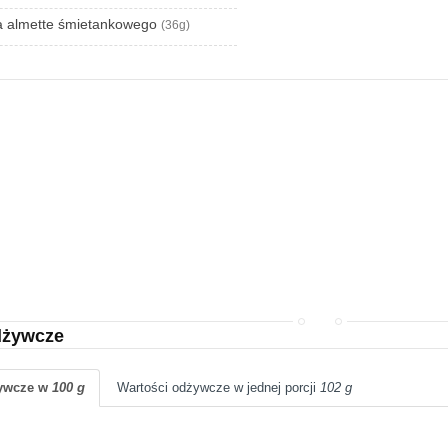
ka almette śmietankowego
(36g)
dżywcze
żywcze w
100 g
Wartości odżywcze w jednej porcji
102 g