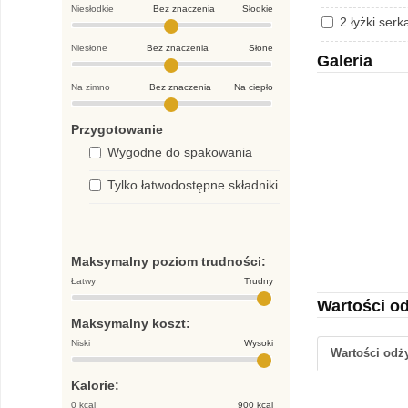
Niesłodkie
Bez znaczenia
Słodkie
2 łyżki ser
Niesłone
Bez znaczenia
Słone
Galeria
Na zimno
Bez znaczenia
Na ciepło
Przygotowanie
Wygodne do spakowania
Tylko łatwodostępne składniki
Maksymalny poziom trudności:
Łatwy
Trudny
Wartości o
Maksymalny koszt:
Niski
Wysoki
Wartości od
Kalorie:
0 kcal
900 kcal