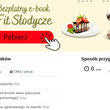
ników
Sposób przy
0
min
Oblicz porcję
g)
zczypiorku
(6g)
pół kromki wasa (pieczywa
 pszennego)
(10g)
ajka ugotowanego na twardo
(50g)