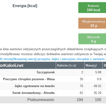
Energia [kcal]
Kalorie
194 kcal
Węglowodany
10 g
Błonnik
0 g
 lista wartości odżywczych poszczególnych składników znajdujących się
modyfikować możesz obliczyc dokładne wartości odżywcze w Twojej wers
0 zmodyfikowanej wersji przepisu Jajko i pieczywo chrupkie z serkiem 
orKalorii.net
Kalorie
[kcal]
Masa
[g]
B
Szczypiorek
2
5.88
Pieczywo chrupkie pszenne - Wasa
35
9.8
Jajko ugotowane na twardo
76
49.02
Serek śmietankowy - Almette
81
35.29
Podsumowanie:
194
100