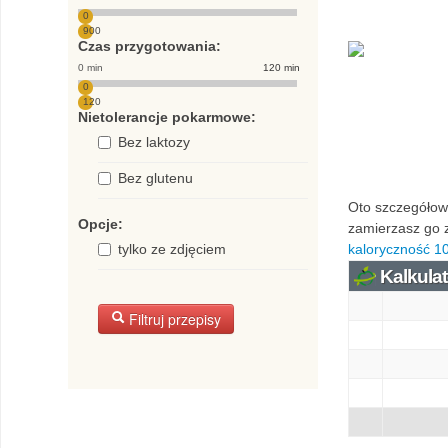
0
900
Czas przygotowania:
0 min
120 min
0
120
Nietolerancje pokarmowe:
Bez laktozy
Bez glutenu
Oto szczegółowa
Opcje:
zamierzasz go z
tylko ze zdjęciem
kaloryczność 10
Kalkulat
Filtruj przepisy