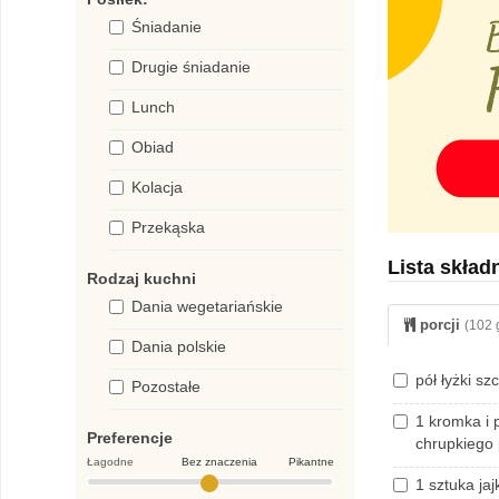
Śniadanie
Drugie śniadanie
Lunch
Obiad
Kolacja
Przekąska
Lista skład
Rodzaj kuchni
Dania wegetariańskie
porcji
(102 
Dania polskie
pół łyżki s
Pozostałe
1 kromka i 
Preferencje
chrupkiego
Łagodne
Bez znaczenia
Pikantne
1 sztuka j