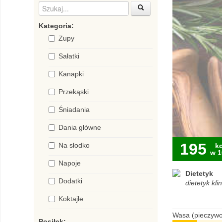
Kategoria:
Zupy
Sałatki
Kanapki
Przekąski
Śniadania
Dania główne
195
Na słodko
kc
w 1
Napoje
Dietetyk
Dodatki
dietetyk kli
Koktajle
Wasa (pieczywo
Posiłek: