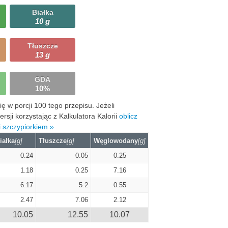
Białka
10 g
Tłuszcze
13 g
GDA
10%
 w porcji 100 tego przepisu. Jeżeli
ji korzystając z Kalkulatora Kalorii
oblicz
i szczypiorkiem »
iałka
[g]
Tłuszcze
[g]
Węglowodany
[g]
0.24
0.05
0.25
1.18
0.25
7.16
6.17
5.2
0.55
2.47
7.06
2.12
10.05
12.55
10.07