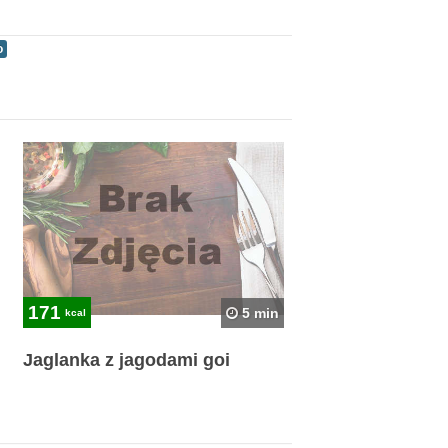
o
171
5 min
kcal
Jaglanka z jagodami goi