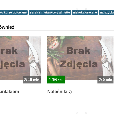
jko kurze gotowane
serek śmietankowy almette
niskokaloryczne
na szybk
ównież
146
15 min
0 min
kcal
sinlakiem
Naleśniki :)