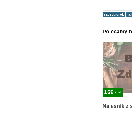
szczypiorek
ja
Polecamy r
169
kcal
Naleśnik z 