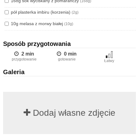
168g sok wyciskany z pomarańczy
(168g)
pół plasterka imbiru (korzenia)
(2g)
10g melasa z morwy białej
(10g)
Sposób przygotowania
2 min
0 min
przygotowanie
gotowanie
Łatwy
Galeria
Dodaj własne zdjęcie