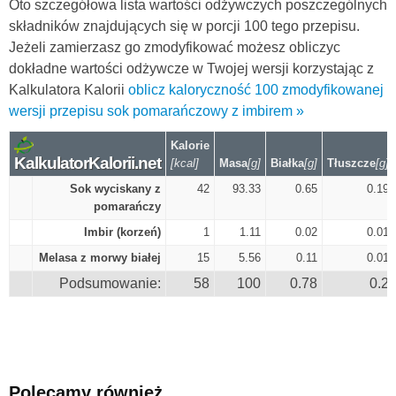
Oto szczegółowa lista wartości odżywczych poszczególnych
składników znajdujących się w porcji 100 tego przepisu.
Jeżeli zamierzasz go zmodyfikować możesz obliczyc
dokładne wartości odżywcze w Twojej wersji korzystając z
Kalkulatora Kalorii
oblicz kaloryczność 100 zmodyfikowanej
wersji przepisu sok pomarańczowy z imbirem »
Kalorie
KalkulatorKalorii.net
[kcal]
Masa
[g]
Białka
[g]
Tłuszcze
[g]
Sok wyciskany z
42
93.33
0.65
0.19
pomarańczy
Imbir (korzeń)
1
1.11
0.02
0.01
Melasa z morwy białej
15
5.56
0.11
0.01
Podsumowanie:
58
100
0.78
0.2
Polecamy również