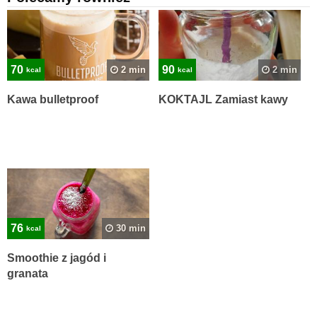
70
90
2 min
2 min
kcal
kcal
Kawa bulletproof
KOKTAJL Zamiast kawy
76
30 min
kcal
Smoothie z jagód i
granata