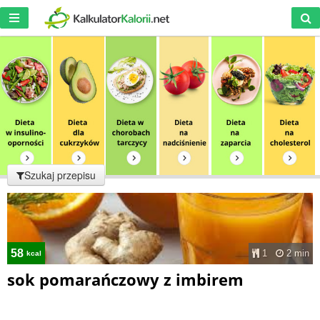
Szukaj przepisu
58
1
2 min
kcal
sok pomarańczowy z imbirem