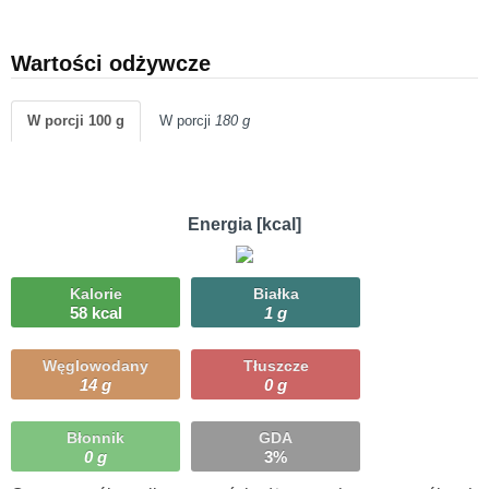
Wartości odżywcze
W porcji 100 g
W porcji
180 g
Energia [kcal]
Kalorie
Białka
58 kcal
1 g
Węglowodany
Tłuszcze
14 g
0 g
Błonnik
GDA
0 g
3%