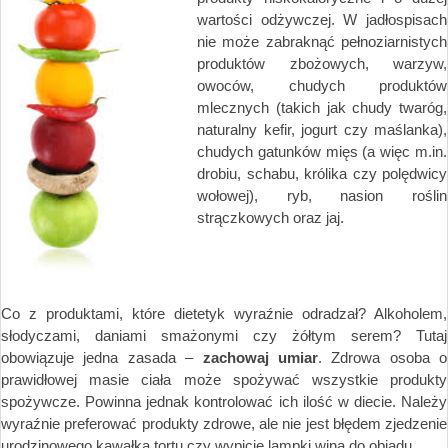
wartości odżywczej. W jadłospisach
nie może zabraknąć pełnoziarnistych
produktów zbożowych, warzyw,
owoców, chudych produktów
mlecznych (takich jak chudy twaróg,
naturalny kefir, jogurt czy maślanka),
chudych gatunków mięs (a więc m.in.
drobiu, schabu, królika czy polędwicy
wołowej), ryb, nasion roślin
strączkowych oraz jaj.
Co z produktami, które dietetyk wyraźnie odradzał? Alkoholem,
słodyczami, daniami smażonymi czy żółtym serem? Tutaj
obowiązuje jedna zasada –
zachowaj umiar
. Zdrowa osoba o
prawidłowej masie ciała może spożywać wszystkie produkty
spożywcze. Powinna jednak kontrolować ich ilość w diecie. Należy
wyraźnie preferować produkty zdrowe, ale nie jest błędem zjedzenie
urodzinowego kawałka tortu czy wypicie lampki wina do obiadu.